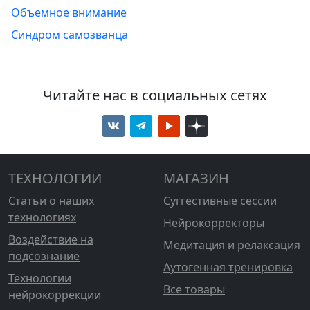
Объемное внимание
Синдром самозванца
Читайте нас в социальных сетях
ТЕХНОЛОГИИ
МАГАЗИН
Статьи о наших
Суггестивные сессии
технологиях
Нейрокорректоры
Воздействие на
Медитация и релаксация
подсознание
Аутогенная тренировка
Технологии
Все товары
нейрокоррекции