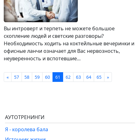
Вы интроверт и терпеть не можете большое
скопление людей и светские разговоры?
Необходимость ходить на коктейльные вечеринки и
офисные ланчи означает для Вас нервозность,
неуверенность и вспотевшие...
«
57
58
59
60
61
62
63
64
65
»
АУТОТРЕНИНГИ
Я - королева бала
Источник жизни