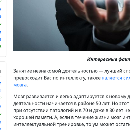
5
я
е
5
я
а
3
Интересные факт
Занятие незнакомой деятельностью — лучший спо
Ы
превосходит Вас по интеллекту, также
является с
м
мозга
.
е
Мозг развивается и легко адаптируется к новому 
6
деятельности начинается в районе 50 лет. Но это
я
при отсутствии патологий и в 70 и даже в 80 лет 
5
хорошей памяти. А, если в течение жизни мозг и
м
интеллектуальной тренировке, то ум может остат
м