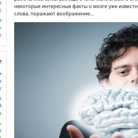
е
некоторые интересные факты о мозге уже известны
6
слова, поражают воображение...
р
»
6
И
и
е
7
е
й
6
ь
о