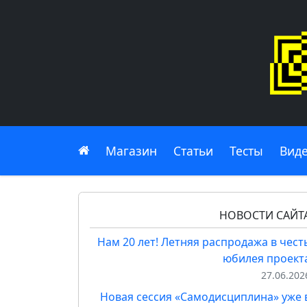
Главная
Магазин
Статьи
Тесты
Вид
НОВОСТИ САЙТ
Нам 20 лет! Летняя распродажа в чест
юбилея проект
27.06.202
Новая сессия «Самодисциплина» уже 