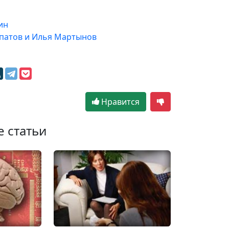
ин
рпатов и Илья Мартынов
Нравится
е статьи