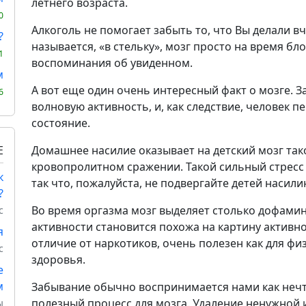
летнего возраста.
0
Алкоголь не помогает забыть то, что Вы делали вч
?
называется, «в стельку», мозг просто на время б
1
воспоминания об увиденном.
м
А вот еще один очень интересный факт о мозге. З
6
волновую активность, и, как следствие, человек п
состояние.
Е
Домашнее насилие оказывает на детский мозг тако
кровопролитном сражении. Такой сильный стресс 
к
так что, пожалуйста, не подвергайте детей насили
?
Во время оргазма мозг выделяет столько дофамина
с
активности становится похожа на картину активно
я
отличие от наркотиков, очень полезен как для физ
с
здоровья.
е
м
Забывание обычно воспринимается нами как нечто
полезный процесс для мозга. Удаление ненужно
ы