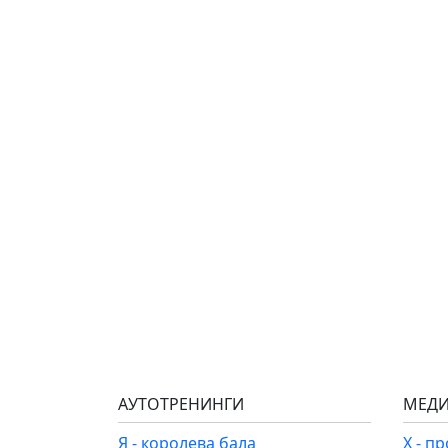
АУТОТРЕНИНГИ
МЕДИ
Я - королева бала
Х - п