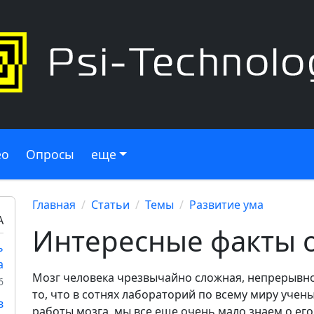
ео
Опросы
еще
Главная
Статьи
Темы
Развитие ума
А
Интересные факты о
ь
а
Мозг человека чрезвычайно сложная, непрерывно
6
то, что в сотнях лабораторий по всему миру уче
в
работы мозга, мы все еще очень мало знаем о ег