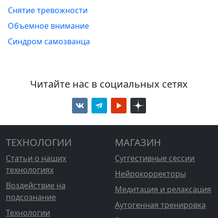
Снятие тревожности
Объемное внимание
Синдром самозванца
Читайте нас в социальных сетях
ТЕХНОЛОГИИ
МАГАЗИН
Статьи о наших
Суггестивные сессии
технологиях
Нейрокорректоры
Воздействие на
Медитация и релаксация
подсознание
Аутогенная тренировка
Технологии