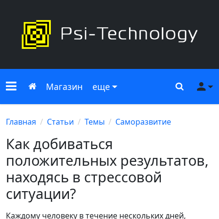
Меню сайта
Главная
Поиск
Ме
Магазин
еще
Главная
Статьи
Темы
Саморазвитие
Как добиваться
положительных результатов,
находясь в стрессовой
ситуации?
Каждому человеку в течение нескольких дней,