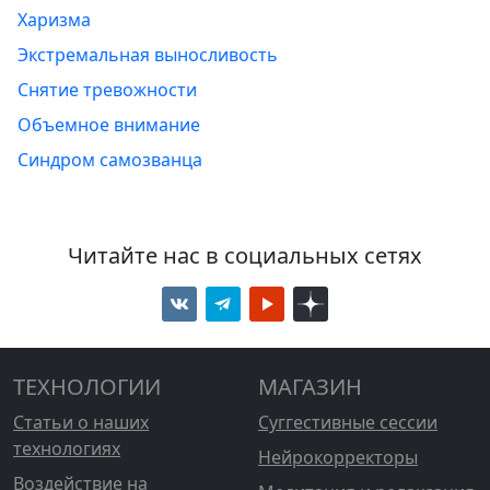
Харизма
Экстремальная выносливость
Снятие тревожности
Объемное внимание
Синдром самозванца
Читайте нас в социальных сетях
ТЕХНОЛОГИИ
МАГАЗИН
Статьи о наших
Суггестивные сессии
технологиях
Нейрокорректоры
Воздействие на