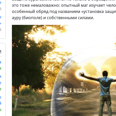
е
это тоже немаловажно: опытный маг изучает чел
6
особенный обряд под названием «установка защ
р
ауру (биополе) и собственными силами.
»
6
И
а
4
и
е
8
е
й
9