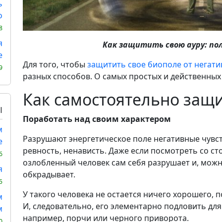
ь
о
8
я
Как защитить свою ауру: по
е
Для того, чтобы
защитить свое биополе от негати
9
разных способов. О самых простых и действенных
Как самостоятельно защи
Ы
Поработать над своим характером
м
Разрушают энергетическое поле негативные чувств
е
ревность, ненависть. Даже если посмотреть со ст
6
озлобленный человек сам себя разрушает и, можн
я
обкрадывает.
5
У такого человека не остается ничего хорошего, п
м
И, следовательно, его элементарно подловить для
м
например, порчи или черного приворота.
0