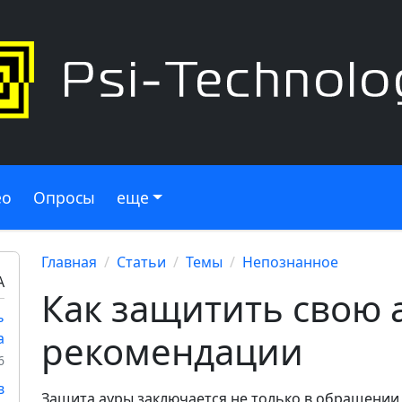
ео
Опросы
еще
Главная
Статьи
Темы
Непознанное
А
Как защитить свою 
ь
рекомендации
а
6
в
Защита ауры заключается не только в обращении 