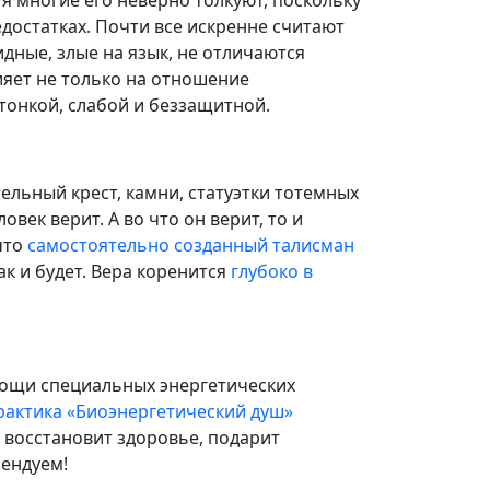
едостатках. Почти все искренне считают
идные, злые на язык, не отличаются
ияет не только на отношение
 тонкой, слабой и беззащитной.
ельный крест, камни, статуэтки тотемных
овек верит. А во что он верит, то и
что
самостоятельно созданный талисман
ак и будет. Вера коренится
глубоко в
мощи специальных энергетических
рактика «Биоэнергетический душ»
, восстановит здоровье, подарит
мендуем!