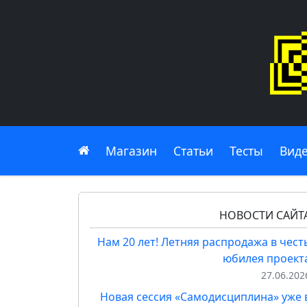
Главная
Магазин
Статьи
Тесты
Вид
НОВОСТИ САЙТ
Нам 20 лет! Летняя распродажа в чест
юбилея проект
27.06.202
Новая сессия «Самодисциплина» уже 