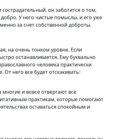
 сострадательный, он заботится о том,
обро. У него чистые помыслы, и его уже
менно за счет собственной доброты.
я, на очень тонком уровне. Если
быстро останавливается. Ему буквально
православного человека практически
 От него все будет отскакивать:
а многие и вовсе отвергают все
едитативным практикам, которые помогают
ятельствах оставаться спокойным и
тя многие его неверно толкуют, поскольку