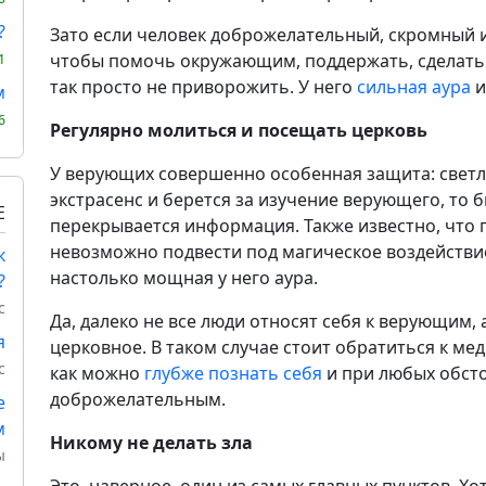
?
Зато если человек доброжелательный, скромный и
чтобы помочь окружающим, поддержать, сделать д
1
так просто не приворожить. У него
сильная аура
и
м
6
Регулярно молиться и посещать церковь
У верующих совершенно особенная защита: светла
экстрасенс и берется за изучение верующего, то 
Е
перекрывается информация. Также известно, что 
невозможно подвести под магическое воздействие.
к
настолько мощная у него аура.
?
с
Да, далеко не все люди относят себя к верующим, 
я
церковное. В таком случае стоит обратиться к м
с
как можно
глубже познать себя
и при любых обсто
доброжелательным.
е
м
Никому не делать зла
ы
Это, наверное, один из самых главных пунктов. Хо