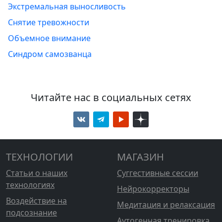
Экстремальная выносливость
Снятие тревожности
Объемное внимание
Синдром самозванца
Читайте нас в социальных сетях
ТЕХНОЛОГИИ
МАГАЗИН
Статьи о наших
Суггестивные сессии
технологиях
Нейрокорректоры
Воздействие на
Медитация и релаксация
подсознание
Аутогенная тренировка