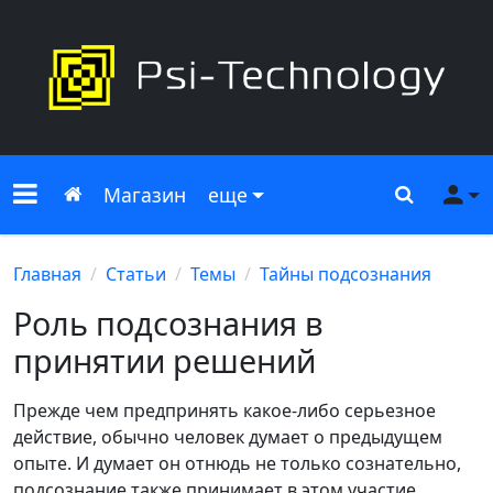
Меню сайта
Главная
Поиск
Ме
Магазин
еще
Главная
Статьи
Темы
Тайны подсознания
Роль подсознания в
принятии решений
Прежде чем предпринять какое-либо серьезное
действие, обычно человек думает о предыдущем
опыте. И думает он отнюдь не только сознательно,
подсознание также принимает в этом участие.