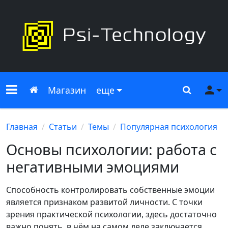
Меню сайта
Главная
Поиск
Ме
Магазин
еще
Главная
Статьи
Темы
Популярная психология
Основы психологии: работа с
негативными эмоциями
Способность контролировать собственные эмоции
является признаком развитой личности. С точки
зрения практической психологии, здесь достаточно
важно понять, в чём на самом деле заключается