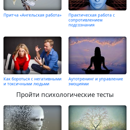
Притча «Ангельская работа»
Практическая работа с
сопротивлением
подсознания
Как бороться с негативными
Аутотренинг и управление
и токсичными людьми
эмоциями
Пройти психологические тесты