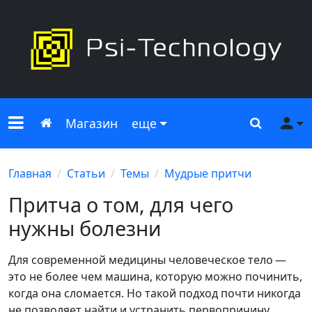
Меню сайта
Главная
Поиск
Ме
Магазин
еще
Главная
Статьи
Темы
Мудрые притчи
Притча о том, для чего
нужны болезни
Для современной медицины человеческое тело —
это не более чем машина, которую можно починить,
когда она сломается. Но такой подход почти никогда
не позволяет найти и устранить первопричину