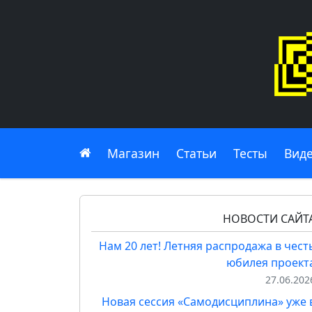
Главная
Магазин
Статьи
Тесты
Вид
НОВОСТИ САЙТ
Нам 20 лет! Летняя распродажа в чест
юбилея проект
27.06.202
Новая сессия «Самодисциплина» уже 