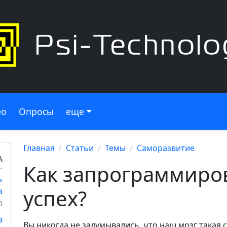
ео
Опросы
еще
Главная
Статьи
Темы
Саморазвитие
А
Как запрограммиров
ь
успех?
а
6
в
Вы никогда не задумывались, что наш мозг такая 