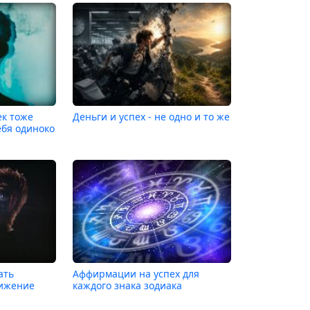
ек тоже
Деньги и успех - не одно и то же
ебя одиноко
ать
Аффирмации на успех для
тижение
каждого знака зодиака