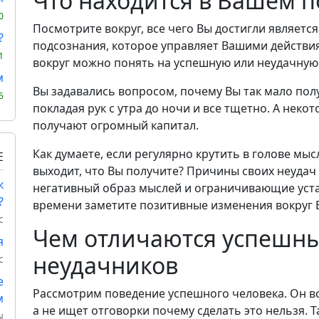
Что находится в Вашем 
0
Посмотрите вокруг, все чего Вы достигли являетс
?
подсознания, которое управляет Вашими действия
1
вокруг можно понять на успешную или неудачную
м
Вы задавались вопросом, почему Вы так мало полу
5
покладая рук с утра до ночи и все тщетно. А неко
получают огромный капитал.
Как думаете, если регулярно крутить в голове мыс
Е
выходит, что Вы получите? Причины своих неудач 
к
негативный образ мыслей и ограничивающие уста
?
времени заметите позитивные изменения вокруг В
с
Чем отличаются успешны
я
неудачников
с
е
Рассмотрим поведение успешного человека. Он вс
м
а не ищет отговорки почему сделать это нельзя. Т
ы