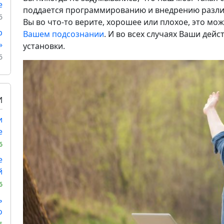
е
поддается программированию и внедрению различ
6
Вы во что-то верите, хорошее или плохое, это м
р
Вашем подсознании
. И во всех случаях Ваши дейс
»
установки.
6
И
и
е
6
е
й
6
ь
о