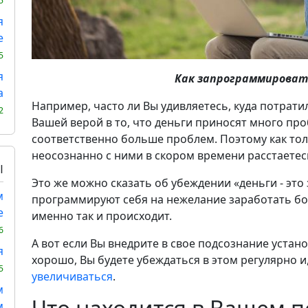
5
я
е
5
я
Как запрограммировать
а
Например, часто ли Вы удивляетесь, куда потрати
2
Вашей верой в то, что деньги приносят много про
соответственно больше проблем. Поэтому как тол
неосознанно с ними в скором времени расстаетес
Ы
Это же можно сказать об убеждении «деньги - это 
м
программируют себя на нежелание заработать бол
е
именно так и происходит.
6
А вот если Вы внедрите в свое подсознание устано
я
хорошо, Вы будете убеждаться в этом регулярно и
5
увеличиваться
.
м
м