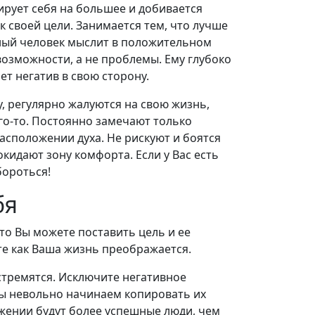
ирует себя на большее и добивается
 к своей цели. Занимается тем, что лучше
шный человек мыслит в положительном
 возможности, а не проблемы. Ему глубоко
т негатив в свою сторону.
у, регулярно жалуются на свою жизнь,
го-то. Постоянно замечают только
расположении духа. Не рискуют и боятся
окидают зону комфорта. Если у Вас есть
бороться!
бя
что Вы можете поставить цель и ее
те как Ваша жизнь преображается.
стремятся. Исключите негативное
ы невольно начинаем копировать их
жении будут более успешные люди, чем