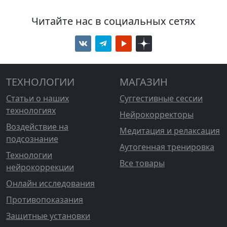
Читайте нас в социальных сетях
ТЕХНОЛОГИИ
МАГАЗИН
Статьи о наших
Суггестивные сессии
технологиях
Нейрокорректоры
Воздействие на
Медитация и релаксация
подсознание
Аутогенная тренировка
Технологии
Все товары
нейрокоррекции
Онлайн исследования
Противопоказания
Защитные установки