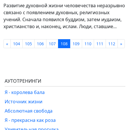
Развитие духовной жизни человечества неразрывно
связано с появлением духовных, религиозных
учений. Сначала появился буддизм, затем иудаизм,
христианство и, наконец, ислам. Люди, ставшие...
«
104
105
106
107
108
109
110
111
112
»
АУТОТРЕНИНГИ
Я - королева бала
Источник жизни
Абсолютная свобода
Я - прекрасна как роза
Удивительная прогулка