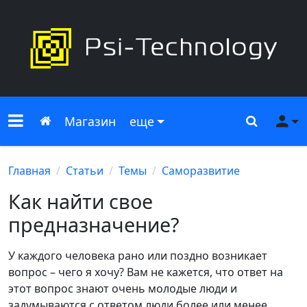
Меню сайта
Главная
Поиск
Ме
Магазин
еще
Главная
Статьи
Темы
Саморазвитие
Как найти свое
предназначение?
У каждого человека рано или поздно возникает
вопрос – чего я хочу? Вам не кажется, что ответ на
этот вопрос знают очень молодые люди и
задумываются с ответом люди более или менее