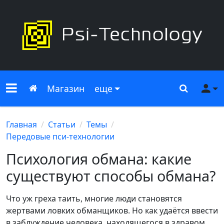
Меню сайта
Главная
Поиск
Ме
Магазин
еще
Главная
Статьи
Темы
Передовые пси-технологии
Психология обмана: какие
существуют способы обмана?
Что уж греха таить, многие люди становятся
жертвами ловких обманщиков. Но как удаётся ввести
в заблуждение человека, находящегося в здравом