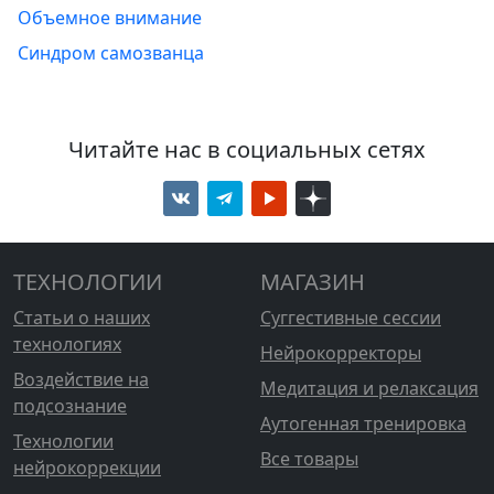
Объемное внимание
Синдром самозванца
Читайте нас в социальных сетях
ТЕХНОЛОГИИ
МАГАЗИН
Статьи о наших
Суггестивные сессии
технологиях
Нейрокорректоры
Воздействие на
Медитация и релаксация
подсознание
Аутогенная тренировка
Технологии
Все товары
нейрокоррекции