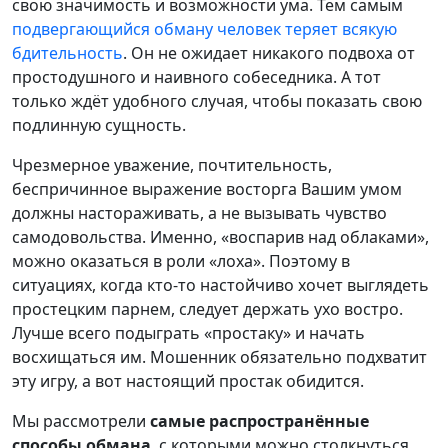
свою значимость и возможности ума. Тем самым
подвергающийся обману человек теряет всякую
бдительность
. Он не ожидает никакого подвоха от
простодушного и наивного собеседника. А тот
только ждёт удобного случая, чтобы показать свою
подлинную сущность.
Чрезмерное уважение, почтительность,
беспричинное выражение восторга Вашим умом
должны настораживать, а не вызывать чувство
самодовольства. Именно, «воспарив над облаками»,
можно оказаться в роли «лоха». Поэтому в
ситуациях, когда кто-то настойчиво хочет выглядеть
простецким парнем, следует держать ухо востро.
Лучше всего подыграть «простаку» и начать
восхищаться им. Мошенник обязательно подхватит
эту игру, а вот настоящий простак обидится.
Мы рассмотрели
самые распространённые
способы обмана
, с которыми можно столкнуться