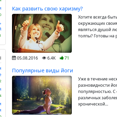
4
Как развить свою харизму?
и
0
Хотите всегда быт
ь
окружающих своим
й
являться душой л
толпы? Готовы на р
1
Ы
05.08.2016
6.4K
71
м
Популярные виды йоги
е
Уже в течение нес
2
разновидности йо
я
популярностью. С
4
различных заболе
м
хронической...
м
0