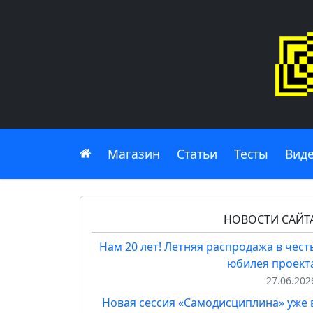
Главная
Магазин
Статьи
Тесты
Вид
НОВОСТИ САЙТ
Нам 20 лет! Летняя распродажа в чест
юбилея проект
27.06.202
Новая сессия «Самодисциплина» уже 