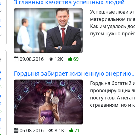
3 главных качества успешных людей
е
6
Успешные люди эт
материальном пла
р
Как им удалось до
»
путем нужно пройт
6
09.08.2016
12K
69
И
я
Гордыня забирает жизненную энергию..
е
Гордыня богатый 
3
провоцирующих л
я
поступков. А негат
а
страданиям, но и 
6
й
ы
06.08.2016
8.1K
71