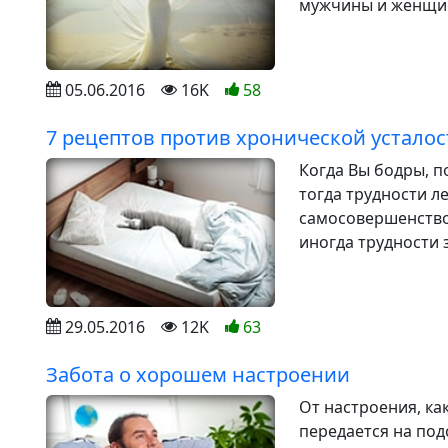
мужчины и женщин
05.06.2016
16K
58
7 рецептов против хронической усталос
Когда Вы бодры, п
тогда трудности л
самосовершенствов
иногда трудности 
29.05.2016
12K
63
Забота о хорошем настроении
От настроения, ка
передается на по