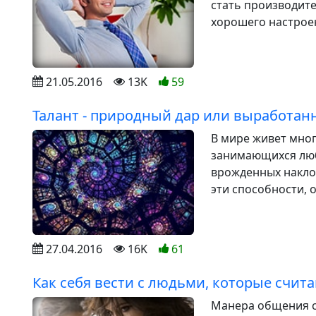
стать производител
хорошего настроен
21.05.2016
13K
59
Талант - природный дар или выработан
В мире живет мно
занимающихся люб
врожденных накло
эти способности, о
27.04.2016
16K
61
Как себя вести с людьми, которые счит
Манера общения с