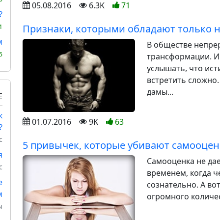
05.08.2016
6.3K
71
?
Признаки, которыми обладают только
1
м
В обществе непре
5
трансформации. И
услышать, что ис
встретить сложно
дамы...
Е
к
01.07.2016
9K
63
?
с
5 привычек, которые убивают самооцен
я
Самооценка не дае
с
временем, когда ч
е
сознательно. А вот
м
огромного количес
ы