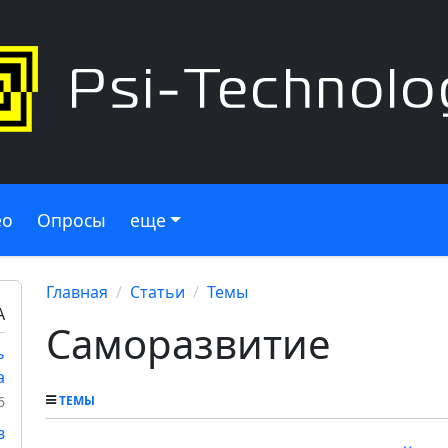
ео
Опросы
еще
Главная
Статьи
Темы
А
Саморазвитие
ь
а
6
ТЕМЫ
в