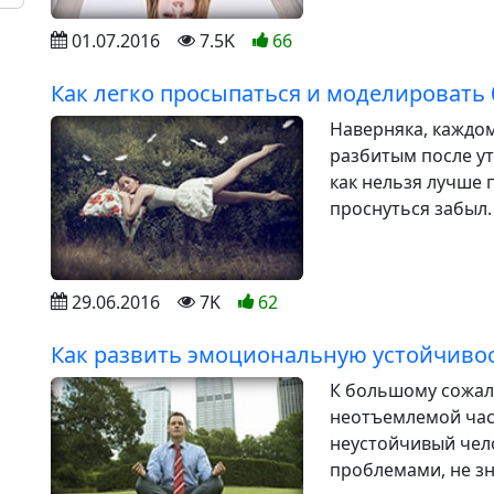
01.07.2016
7.5K
66
Как легко просыпаться и моделировать
Наверняка, каждом
разбитым после ут
как нельзя лучше 
проснуться забыл.
29.06.2016
7K
62
Как развить эмоциональную устойчиво
К большому сожал
неотъемлемой час
неустойчивый чело
проблемами, не зна