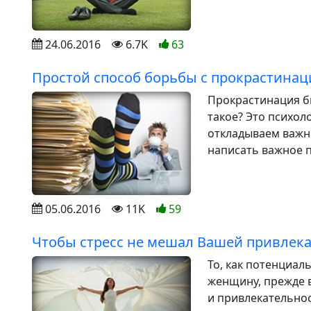
24.06.2016
6.7K
63
Простой способ борьбы с прокрастинац
Прокрастинация б
такое? Это психол
откладываем важны
написать важное п
05.06.2016
11K
59
Чтобы стресс не мешал Вашей привлека
То, как потенциа
женщину, прежде в
и привлекательнос