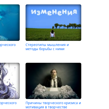
орческого
Стереотипы мышления и
методы борьбы с ними
орческого
Причины творческого кризиса и
мотивация в творчестве