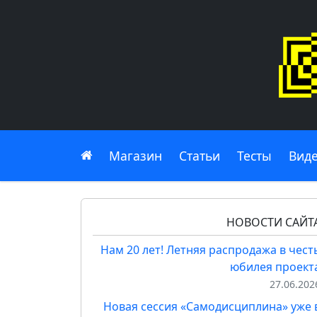
Главная
Магазин
Статьи
Тесты
Вид
НОВОСТИ САЙТ
Нам 20 лет! Летняя распродажа в чест
юбилея проект
27.06.202
Новая сессия «Самодисциплина» уже 