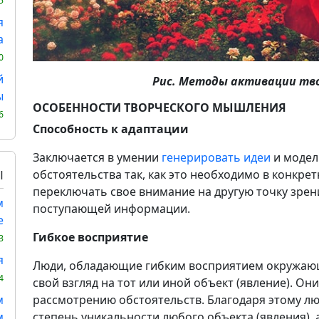
5
я
а
0
й
Рис. Методы активации тв
ы
ОСОБЕННОСТИ ТВОРЧЕСКОГО МЫШЛЕНИЯ
6
Способность к адаптации
Заключается в умении
генерировать идеи
и модел
обстоятельства так, как это необходимо в конкре
Ы
переключать свое внимание на другую точку зре
м
поступающей информации.
е
Гибкое восприятие
3
я
Люди, обладающие гибким восприятием окружающ
4
свой взгляд на тот или иной объект (явление). Он
м
рассмотрению обстоятельств. Благодаря этому лю
м
степень уникальности любого объекта (явления), 