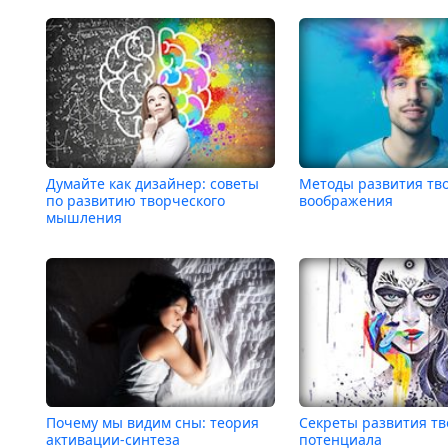
Думайте как дизайнер: советы
Методы развития тв
по развитию творческого
воображения
мышления
Почему мы видим сны: теория
Секреты развития тв
активации-синтеза
потенциала