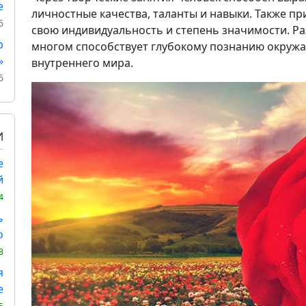
е
личностные качества, таланты и навыки. Также 
6
свою индивидуальность и степень значимости. Ра
р
многом способствует глубокому познанию окружа
»
внутреннего мира.
6
И
е
й
4
ь
о
3
я
е