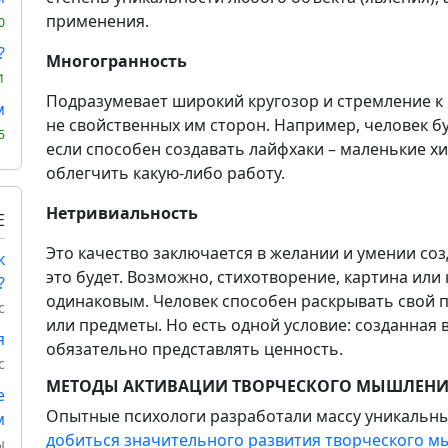
применения.
0
?
Многогранность
1
Подразумевает широкий кругозор и стремление к
м
не свойственных им сторон. Например, человек б
5
если способен создавать лайфхаки – маленькие 
облегчить какую-либо работу.
Нетривиальность
Е
Это качество заключается в желании и умении со
к
это будет. Возможно, стихотворение, картина или
?
одинаковым. Человек способен раскрывать свой п
с
или предметы. Но есть одной условие: созданная
я
обязательно представлять ценность.
с
МЕТОДЫ АКТИВАЦИИ ТВОРЧЕСКОГО МЫШЛЕН
е
Опытные психологи разработали массу уникальн
м
добиться значительного развития творческого 
ы