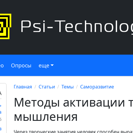
ео
Опросы
еще
Главная
Статьи
Темы
Саморазвитие
А
Методы активации 
ь
мышления
а
6
в
Через творческие занятия человек способен выра