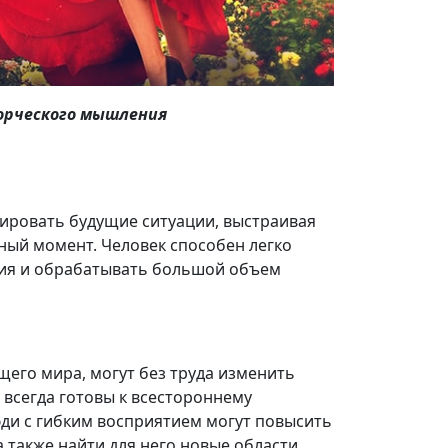
орческого мышления
ировать будущие ситуации, выстраивая
тный момент. Человек способен легко
ния и обрабатывать большой объем
его мира, могут без труда изменить
и всегда готовы к всестороннему
ди с гибким восприятием могут повысить
а также найти для него новые области