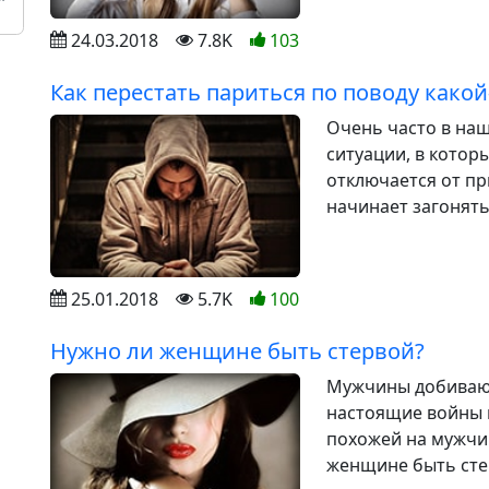
24.03.2018
7.8K
103
Как перестать париться по поводу како
Очень часто в на
ситуации, в котор
отключается от пр
начинает загонять
25.01.2018
5.7K
100
Нужно ли женщине быть стервой?
Мужчины добивают
настоящие войны 
похожей на мужчин
женщине быть стер