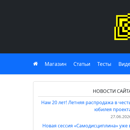
Главная
Магазин
Статьи
Тесты
Вид
НОВОСТИ САЙТ
Нам 20 лет! Летняя распродажа в чест
юбилея проект
27.06.202
Новая сессия «Самодисциплина» уже 