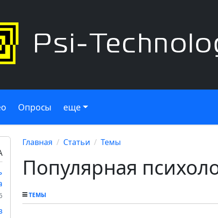
ео
Опросы
еще
Главная
Статьи
Темы
А
Популярная психол
ь
а
6
ТЕМЫ
в