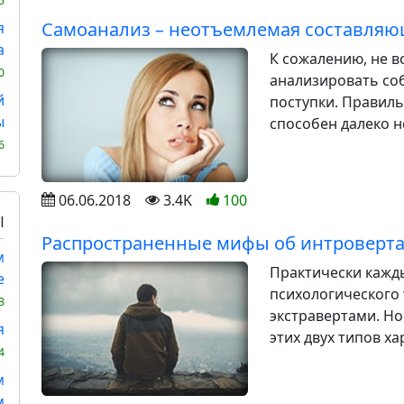
5
Самоанализ – неотъемлемая составляю
я
а
К сожалению, не 
0
анализировать соб
й
поступки. Правил
ы
способен далеко н
6
06.06.2018
3.4K
100
Ы
Распространенные мифы об интроверт
м
Практически кажды
е
психологического 
3
экстравертами. Но
я
этих двух типов хар
4
м
м