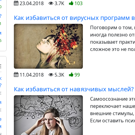
23.04.2018
3.7K
103
0
?
Как избавиться от вирусных программ в
1
Поговорим о том, 
м
иногда полезно от
5
показывает практи
сложное это не по
Е
11.04.2018
5.3K
99
к
?
Как избавиться от навязчивых мыслей
с
Самоосознание эт
я
переключает наше
с
внешние стимулы,
е
Если оставить пси
м
ы