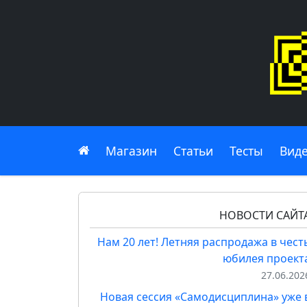
Главная
Магазин
Статьи
Тесты
Вид
НОВОСТИ САЙТ
Нам 20 лет! Летняя распродажа в чест
юбилея проект
27.06.202
Новая сессия «Самодисциплина» уже 