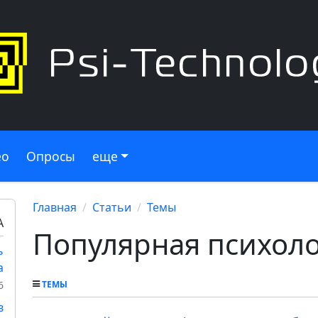
ео
Опросы
еще
Главная
Статьи
Темы
А
Популярная психол
ь
а
6
ТЕМЫ
в