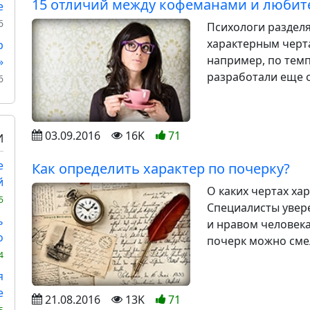
15 отличий между кофеманами и любит
е
6
Психологи раздел
характерным черт
р
например, по темп
»
разработали еще о
6
03.09.2016
16K
71
И
е
Как определить характер по почерку?
й
О каких чертах ха
5
Специалисты увер
ь
и нравом человека
о
почерк можно смел
4
я
е
21.08.2016
13K
71