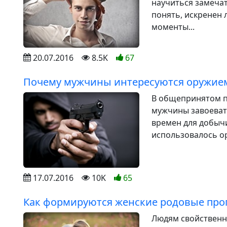
научиться замеча
понять, искренен л
моменты...
20.07.2016
8.5K
67
Почему мужчины интересуются оружие
В общепринятом п
мужчины завоевате
времен для добыч
использовалось ор
17.07.2016
10K
65
Как формируются женские родовые пр
Людям свойственно