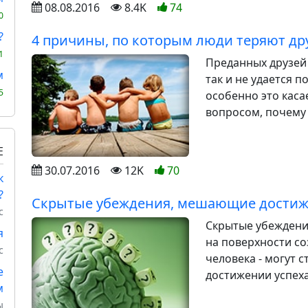
08.08.2016
8.4K
74
0
?
4 причины, по которым люди теряют др
1
Преданных друзей 
м
так и не удается 
5
особенно это каса
вопросом, почему с
Е
30.07.2016
12K
70
к
?
Скрытые убеждения, мешающие достиж
с
Скрытые убеждени
я
на поверхности с
с
человека - могут 
е
достижении успеха.
м
ы