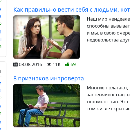
5
Как правильно вести себя с людьми, ко
я
а
Наш мир неидеале
0
способны вызывать
й
и мы, в свою оче
ы
недовольства друг
6
08.08.2016
11K
69
Ы
8 признаков интроверта
м
Многие полагают, 
е
застенчивостью, 
5
скромностью. Это 
я
том числе скрытые
4
м
м