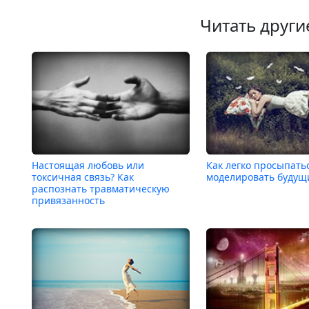
Читать други
Настоящая любовь или
Как легко просыпать
токсичная связь? Как
моделировать будущ
распознать травматическую
привязанность