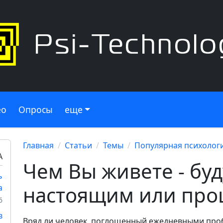
ео
Опросы
еще
Главная
Статьи
Темы
Популярная психолог
А
Чем Вы живете - бу
ь
настоящим или пр
а
6
в
Вряд ли человек, поглощенный ежедневными про