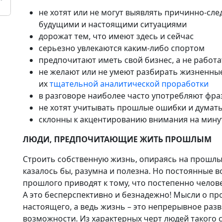
не хотят или не могут выявлять причинно-сл
будущими и настоящими ситуациями
дорожат тем, что имеют здесь и сейчас
серьезно увлекаются каким-либо спортом
предпочитают иметь свой бизнес, а не работа
не желают или не умеют разбирать жизненны
их
тщательной аналитической проработки
в разговоре наиболее часто употребляют фра
не хотят учитывать прошлые ошибки и думат
склонны к акцентированию внимания на минут
ЛЮДИ, ПРЕДПОЧИТАЮЩИЕ ЖИТЬ ПРОШЛЫМ
Строить собственную жизнь, опираясь на прошлые
казалось бы, разумна и полезна. Но постоянные
прошлого приводят к тому, что постепенно чело
А это бесперспективно и безнадежно! Мысли о п
настоящего, а ведь жизнь – это непрерывное разв
возможности. Из характерных черт людей такого 