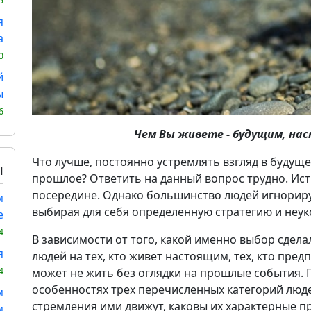
5
я
а
0
й
ы
6
Чем Вы живете - будущим, на
Что лучше, постоянно устремлять взгляд в будущ
Ы
прошлое? Ответить на данный вопрос трудно. Исти
посередине. Однако большинство людей игнориру
м
выбирая для себя определенную стратегию и неук
е
4
В зависимости от того, какой именно выбор сдела
я
людей на тех, кто живет настоящим, тех, кто пред
может не жить без оглядки на прошлые события.
4
особенностях трех перечисленных категорий люде
м
стремления ими движут, каковы их характерные пр
м