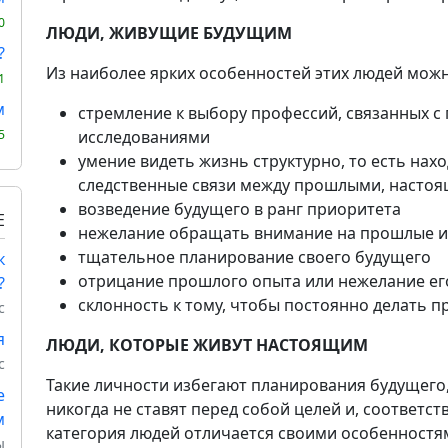
0
ЛЮДИ, ЖИВУЩИЕ БУДУЩИМ
?
Из наиболее ярких особенностей этих людей мож
1
м
стремление к выбору профессий, связанных с
исследованиями
5
умение видеть жизнь структурно, то есть нах
следственные связи между прошлыми, насто
возведение будущего в ранг приоритета
Е
нежелание обращать внимание на прошлые и
тщательное планирование своего будущего
к
отрицание прошлого опыта или нежелание ег
?
склонность к тому, чтобы постоянно делать 
с
я
ЛЮДИ, КОТОРЫЕ ЖИВУТ НАСТОЯЩИМ
с
Такие личности избегают планирования будущего
е
никогда не ставят перед собой целей и, соответст
м
категория людей отличается своими особенностя
ы