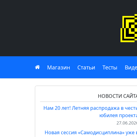
Главная
Магазин
Статьи
Тесты
Вид
НОВОСТИ САЙТ
Нам 20 лет! Летняя распродажа в чест
юбилея проект
27.06.202
Новая сессия «Самодисциплина» уже 