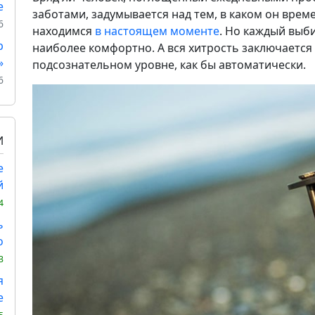
е
заботами, задумывается над тем, в каком он врем
6
находимся
в настоящем моменте
. Но каждый выби
р
наиболее комфортно. А вся хитрость заключается 
»
подсознательном уровне, как бы автоматически.
6
И
е
й
4
ь
о
3
я
е