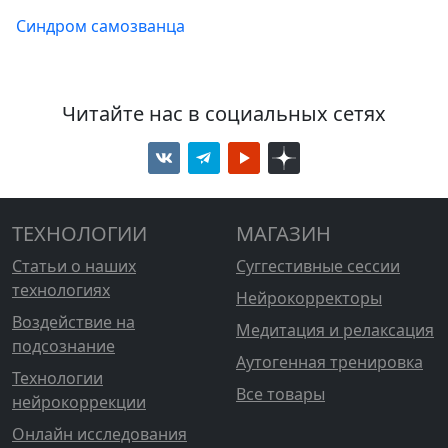
Синдром самозванца
Читайте нас в социальных сетях
ТЕХНОЛОГИИ
МАГАЗИН
Статьи о наших
Суггестивные сессии
технологиях
Нейрокорректоры
Воздействие на
Медитация и релаксация
подсознание
Аутогенная тренировка
Технологии
Все товары
нейрокоррекции
Онлайн исследования