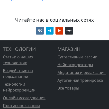
Читайте нас в социальных сетях
ТЕХНОЛОГИИ
МАГАЗИН
Статьи о наших
Суггестивные сессии
технологиях
Нейрокорректоры
Воздействие на
Медитация и релаксация
подсознание
Аутогенная тренировка
Технологии
Все товары
нейрокоррекции
Онлайн исследования
Противопоказания