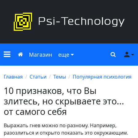
Меню сайта
Главная
Поиск
Ме
Магазин
еще
Главная
Статьи
Темы
Популярная психология
10 признаков, что Вы
злитесь, но скрываете это...
от самого себя
Выражать гнев можно по-разному. Например,
разозлиться и открыто показать это окружающим.