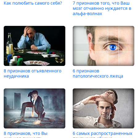
Как полюбить самого себя?
7 признаков того, что Ваш
мозг отчаянно нуждается в
альфа-волнах
8 признаков отъявленного
6 признаков
неудачника
патологического лжеца
8 признаков, что Вы
6 самых распространенных