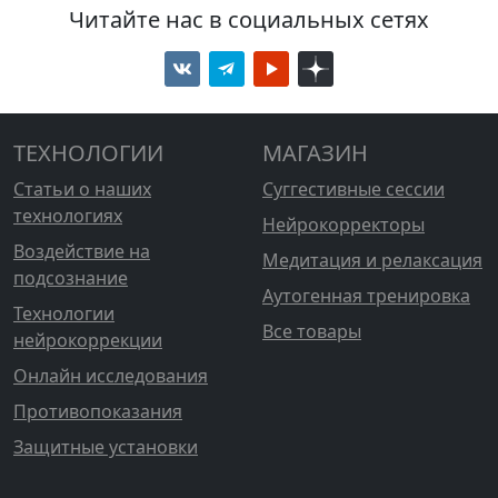
Читайте нас в социальных сетях
ТЕХНОЛОГИИ
МАГАЗИН
Статьи о наших
Суггестивные сессии
технологиях
Нейрокорректоры
Воздействие на
Медитация и релаксация
подсознание
Аутогенная тренировка
Технологии
Все товары
нейрокоррекции
Онлайн исследования
Противопоказания
Защитные установки