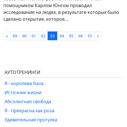
помощником Карлом Юнгом проводил
исследования на людях, в результате которых было
сделано открытие, которое...
«
89
90
91
92
93
94
95
96
97
»
АУТОТРЕНИНГИ
Я - королева бала
Источник жизни
Абсолютная свобода
Я - прекрасна как роза
Удивительная прогулка