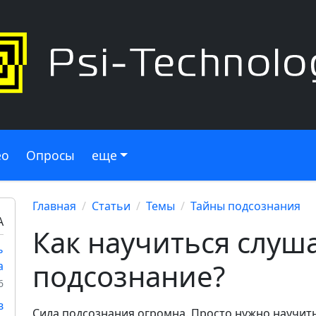
ео
Опросы
еще
Главная
Статьи
Темы
Тайны подсознания
А
Как научиться слуш
ь
подсознание?
а
6
в
Сила подсознания огромна. Просто нужно научить