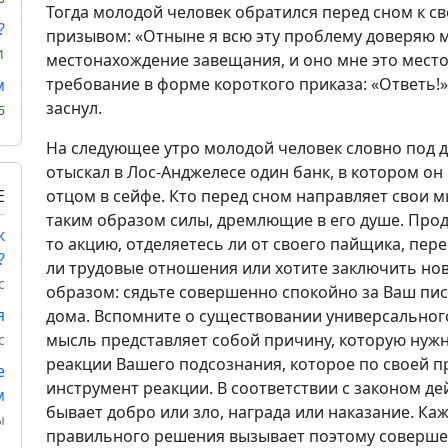
Тогда молодой человек обратился перед сном к 
?
призывом: «Отныне я всю эту проблему доверяю 
1
местонахождение завещания, и оно мне это место
требование в форме короткого приказа: «Ответь!» 
м
заснул.
5
На следующее утро молодой человек словно под д
отыскал в Лос-Анджелесе один банк, в котором о
Е
отцом в сейфе. Кто перед сном направляет свои м
таким образом силы, дремлющие в его душе. Прод
к
то акцию, отделяетесь ли от своего пайщика, пере
?
ли трудовые отношения или хотите заключить но
с
образом: сядьте совершенно спокойно за Ваш пис
я
дома. Вспомните о существовании универсального
мысль представляет собой причину, которую нужн
с
реакции Вашего подсознания, которое по своей п
е
инструмент реакции. В соответствии с законом д
м
бывает добро или зло, награда или наказание. Ка
ы
правильного решения вызывает поэтому соверше