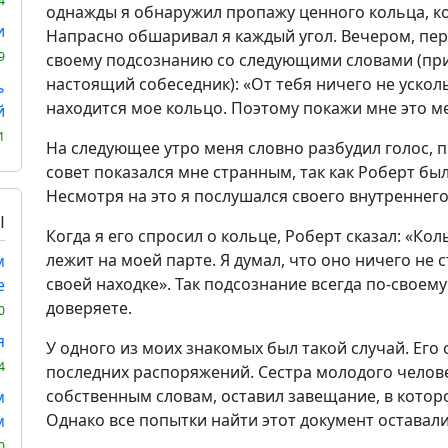
4
однажды я обнаружил пропажу ценного кольца, ко
и
Напрасно обшаривал я каждый угол. Вечером, пере
9
своему подсознанию со следующими словами (при 
настоящий собеседник): «От тебя ничего не усколь
ь
находится мое кольцо. Поэтому покажи мне это ме
й
1
На следующее утро меня словно разбудил голос, 
совет показался мне странным, так как Роберт бы
Несмотря на это я послушался своего внутреннего
Ы
Когда я его спросил о кольце, Роберт сказал: «Коль
лежит на моей парте. Я думал, что оно ничего не с
м
своей находке». Так подсознание всегда по-своему
е
доверяете.
0
я
У одного из моих знакомых был такой случай. Его 
4
последних распоряжений. Сестра молодого человека
собственным словам, оставил завещание, в которо
м
Однако все попытки найти этот документ оставал
м
0