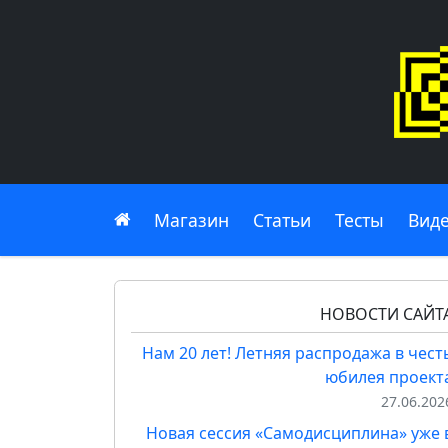
Главная
Магазин
Статьи
Тесты
Вид
НОВОСТИ САЙТ
Нам 20 лет! Летняя распродажа в чест
юбилея проект
27.06.202
Новая сессия «Самодисциплина» уже 