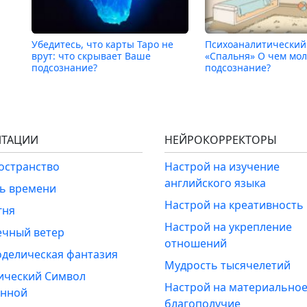
Убедитесь, что карты Таро не
Психоаналитический
врут: что скрывает Ваше
«Спальня» О чем мо
подсознание?
подсознание?
ТАЦИИ
НЕЙРОКОРРЕКТОРЫ
ространство
Настрой на изучение
английского языка
ль времени
Настрой на креативность
гня
Настрой на укрепление
ечный ветер
отношений
оделическая фантазия
Мудрость тысячелетий
ический Символ
Настрой на материально
енной
благополучие