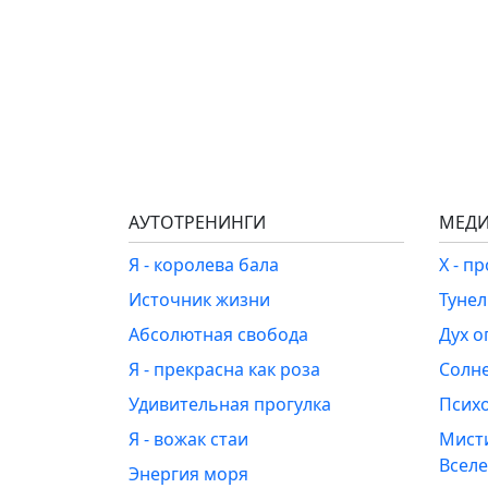
АУТОТРЕНИНГИ
МЕДИ
Я - королева бала
Х - п
Источник жизни
Туне
Абсолютная свобода
Дух о
Я - прекрасна как роза
Солн
Удивительная прогулка
Псих
Я - вожак стаи
Мист
Всел
Энергия моря