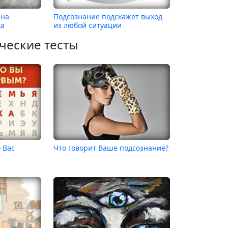
 на
Подсознание подскажет выход
ка
из любой ситуации
ческие тесты
о Вас
Что говорит Ваше подсознание?