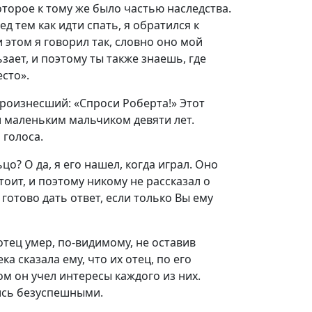
торое к тому же было частью наследства.
д тем как идти спать, я обратился к
этом я говорил так, словно оно мой
зает, и поэтому ты также знаешь, где
сто».
произнесший: «Спроси Роберта!» Этот
л маленьким мальчиком девяти лет.
 голоса.
цо? О да, я его нашел, когда играл. Оно
тоит, и поэтому никому не рассказал о
 готово дать ответ, если только Вы ему
отец умер, по-видимому, не оставив
 сказала ему, что их отец, по его
м он учел интересы каждого из них.
ись безуспешными.