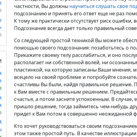
е
частности, Вы должны
научиться слушать свое по
6
подсознанию и принять его ответ еще не раз пом
р
К тому же практически отсутствует риск ошибки, 
»
Подсознание всегда дает только правильный сове
6
Со следующей простой техникой Вы можете обеспе
помощью своего подсознания: позаботьтесь о по
Прикажите своему телу расслабиться, и оно посл
И
располагает ни собственной волей, ни осознанны
пластинкой, на которую записаны Ваши мнения, м
я
всецело на своей проблеме и попробуйте сознате
е
счастливы Вы были, найдя правильное решение. П
3
к Вам вместе с правильным решением. Предайте
я
счастья, а потом засните успокоенным. В случае,
а
пришло решение, тогда займитесь чем-нибудь др
5
придет к Вам потом в совершенно неожиданной ф
й
Кто хочет руководствоваться своим подсознанием
ы
этом также простой путь. В качестве иллюстраци