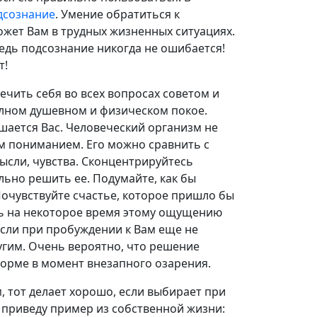
дсознание
. Умение обратиться к
ожет Вам в трудных жизненных ситуациях.
ведь подсознание никогда не ошибается!
т!
чить себя во всех вопросах советом и
лном душевном и физическом покое.
ушается Вас. Человеческий организм не
м пониманием. Его можно сравнить с
ысли, чувства. Сконцентрируйтесь
льно решить ее. Подумайте, как бы
очувствуйте счастье, которое пришло бы
сь на некоторое время этому ощущению
 если при пробуждении к Вам еще не
угим. Очень вероятно, что решение
орме в момент внезапного озарения.
, тот делает хорошо, если выбирает при
и приведу пример из собственной жизни: