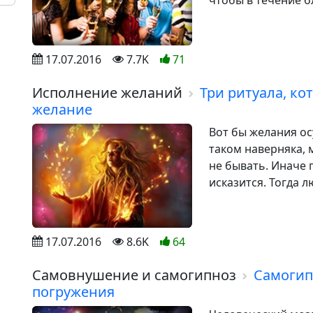
чтобы в течение б
17.07.2016
7.7K
71
Исполнение желаний
Три ритуала, ко
желание
Вот бы желания о
таком наверняка, 
не бывать. Иначе 
исказится. Тогда л
17.07.2016
8.6K
64
Самовнушение и самогипноз
Самогип
погружения