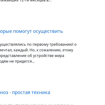
лижайших 12-ти месяцев в...
торые помогут осуществить
существлялись по первому требованию! о
мечтал, каждый. Но, к сожалению, этому
представление об устройстве мира
юдям не придется...
ноз - простая техника