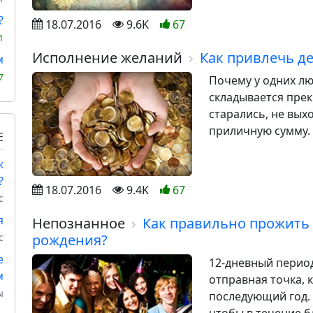
?
18.07.2016
9.6K
67
1
Исполнение желаний
Как привлечь д
м
7
Почему у одних лю
складывается прекр
старались, не вых
приличную сумму. 
Е
к
?
18.07.2016
9.4K
67
с
я
Непознанное
Как правильно прожить 
с
рождения?
е
12-дневный перио
м
отправная точка, 
ы
последующий год.