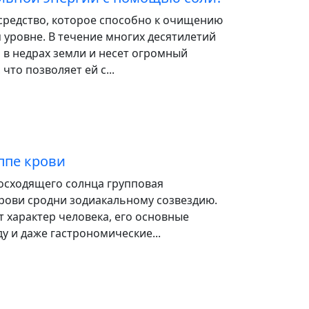
редство, которое способно к очищению
 уровне. В течение многих десятилетий
 в недрах земли и несет огромный
что позволяет ей с...
ппе крови
восходящего солнца групповая
рови сродни зодиакальному созвездию.
 характер человека, его основные
ду и даже гастрономические...