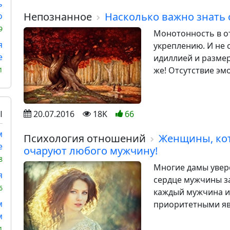
ь
Непознанное
Насколько важно знать 
о
9
Монотонность в о
я
укреплению. И не 
е
идиллией и разме
же! Отсутствие эм
1
Ы
20.07.2016
18K
66
м
Психология отношений
Женщины, кот
е
очаруют любого мужчину!
8
Многие дамы увере
я
сердце мужчины з
6
каждый мужчина ин
м
приоритетными явл
м
1