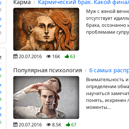
Карма
Кармический брак. Какой финал
е
6
Муж с женой вечно
отсутствует идилл
р
брака, осознанно
»
проблемами супруг
6
20.07.2016
16K
63
И
а
Популярная психология
6 самых расп
7
Внимательность и
и
определении обман
е
научиться замеча
8
понять, искренен л
моменты...
е
й
0
20.07.2016
8.5K
67