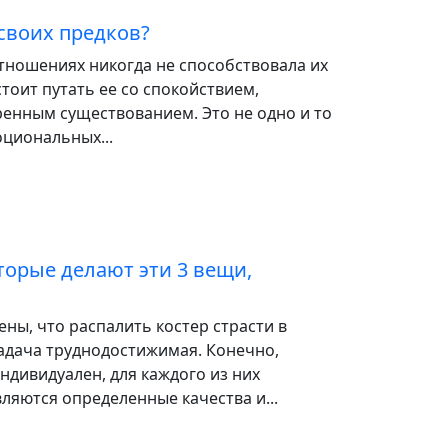
своих предков?
тношениях никогда не способствовала их
стоит путать ее со спокойствием,
ренным существованием. Это не одно и то
оциональных...
орые делают эти 3 вещи,
ны, что распалить костер страсти в
адача труднодостижимая. Конечно,
дивидуален, для каждого из них
яются определенные качества и...