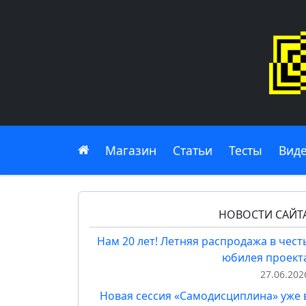
Главная
Магазин
Статьи
Тесты
Вид
НОВОСТИ САЙТ
Нам 20 лет! Летняя распродажа в чест
юбилея проект
27.06.202
Новая сессия «Самодисциплина» уже 