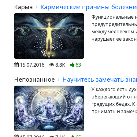
Карма
Кармические причины болезне
Функциональные н
предупредительный
между человеком и
нарушает ее закон
15.07.2016
8.8K
63
Непознанное
Научитесь замечать зна
У каждого есть ду
оберегающий от н
грядущих бедах. К
понимать и замеча