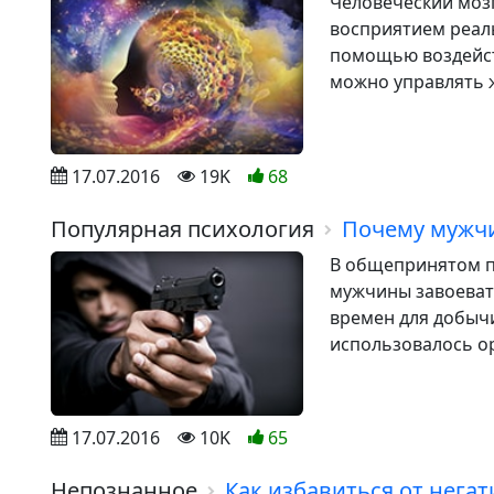
Человеческий моз
восприятием реаль
помощью воздейств
можно управлять ж
17.07.2016
19K
68
Популярная психология
Почему мужч
В общепринятом п
мужчины завоевате
времен для добыч
использовалось ор
17.07.2016
10K
65
Непознанное
Как избавиться от нега