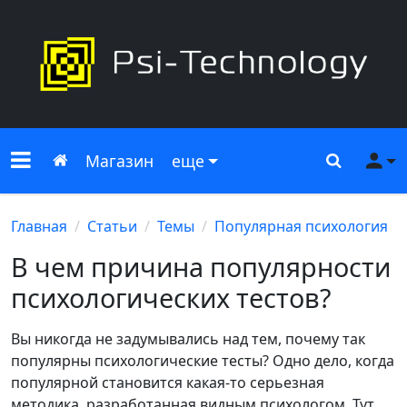
Меню сайта
Главная
Поиск
Ме
Магазин
еще
Главная
Статьи
Темы
Популярная психология
В чем причина популярности
психологических тестов?
Вы никогда не задумывались над тем, почему так
популярны психологические тесты? Одно дело, когда
популярной становится какая-то серьезная
методика, разработанная видным психологом. Тут