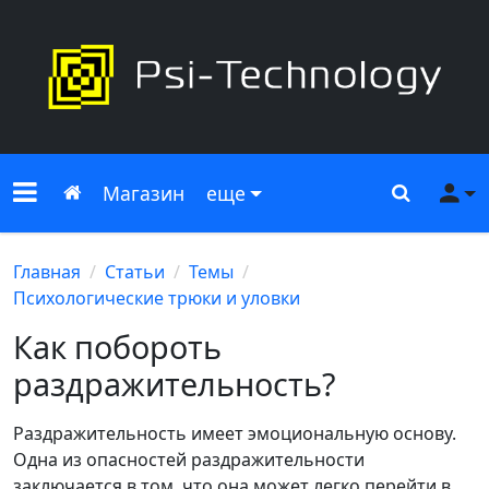
Меню сайта
Главная
Поиск
Ме
Магазин
еще
Главная
Статьи
Темы
Психологические трюки и уловки
Как побороть
раздражительность?
Раздражительность имеет эмоциональную основу.
Одна из опасностей раздражительности
заключается в том, что она может легко перейти в