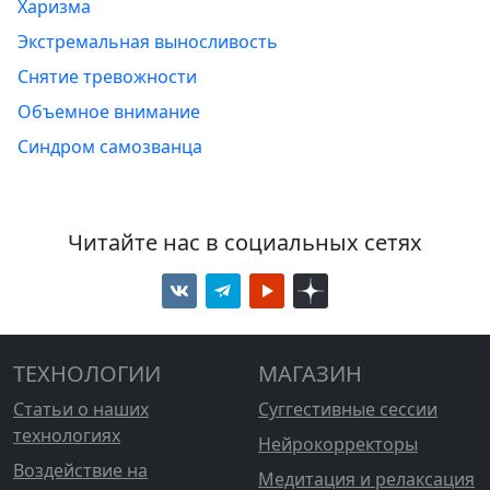
Харизма
Экстремальная выносливость
Снятие тревожности
Объемное внимание
Синдром самозванца
Читайте нас в социальных сетях
ТЕХНОЛОГИИ
МАГАЗИН
Статьи о наших
Суггестивные сессии
технологиях
Нейрокорректоры
Воздействие на
Медитация и релаксация