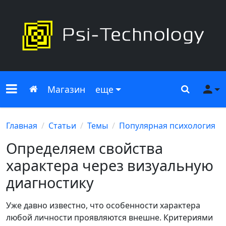
Меню сайта
Главная
Поиск
Ме
Магазин
еще
Главная
Статьи
Темы
Популярная психология
Определяем свойства
характера через визуальную
диагностику
Уже давно известно, что особенности характера
любой личности проявляются внешне. Критериями