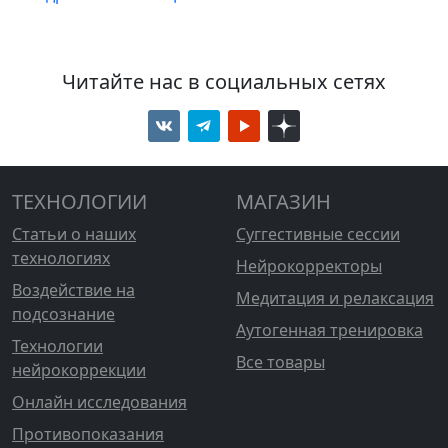
Читайте нас в социальных сетях
ТЕХНОЛОГИИ
МАГАЗИН
Статьи о наших
Суггестивные сессии
технологиях
Нейрокорректоры
Воздействие на
Медитация и релаксация
подсознание
Аутогенная тренировка
Технологии
Все товары
нейрокоррекции
Онлайн исследования
Противопоказания