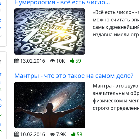
Нумерология - всё есть число...
е
6
«Всё есть число» 
можно считать эп
р
самых древнейший
»
издавна имели огр
6
13.02.2016
10K
59
И
т
Мантры - что это такое на самом деле?
а
Мантра - это звук
2
значительным обр
к
физическом и мен
?
строго определенн
6
а
0
10.02.2016
7.9K
58