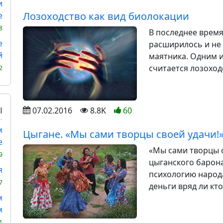
и
Лозоходство как вид биолокации
е
8
В последнее врем
е
расширилось и не
й
маятника. Одним и
считается лозоход
2
Ы
07.02.2016
8.8K
60
м
Цыгане. «Мы сами творцы своей удачи!
е
«Мы сами творцы с
9
цыганского барон
я
психологию народа
7
деньги вряд ли кто
м
м
1