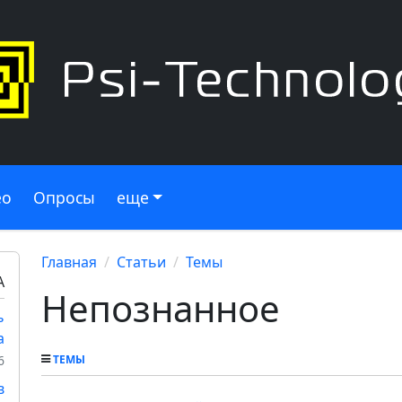
ео
Опросы
еще
Главная
Статьи
Темы
А
Непознанное
ь
а
6
ТЕМЫ
в