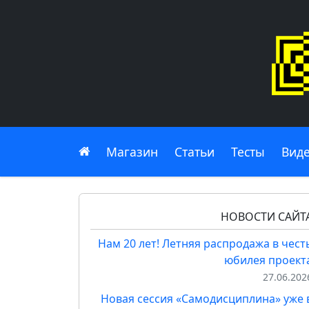
Главная
Магазин
Статьи
Тесты
Вид
НОВОСТИ САЙТ
Нам 20 лет! Летняя распродажа в чест
юбилея проект
27.06.202
Новая сессия «Самодисциплина» уже 