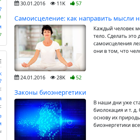
30.01.2016
11K
57
?
Самоисцеление: как направить мысли н
1
м
Каждый человек м
7
тело. Сделать это
самоисцеления ле
они в том, что чел
Е
к
24.01.2016
28K
52
?
с
Законы биоэнергетики
я
В наши дни уже ст
с
биолокация и т. д.
е
основу их природы
м
биоэнергетики всег
ы