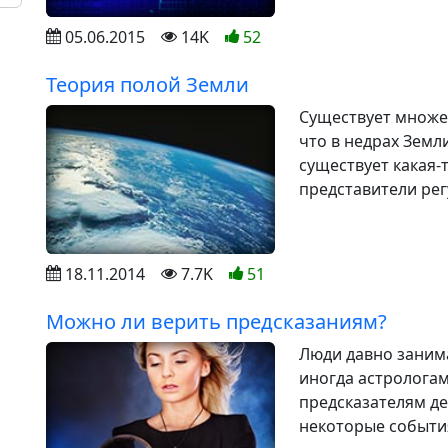
05.06.2015
14K
52
Теория полой Земли
Существует множе
что в недрах Земл
существует какая-
представители рег
18.11.2014
7.7K
51
Можно ли верить предсказаниям?
Люди давно заним
иногда астрологам
предсказателям де
некоторые события