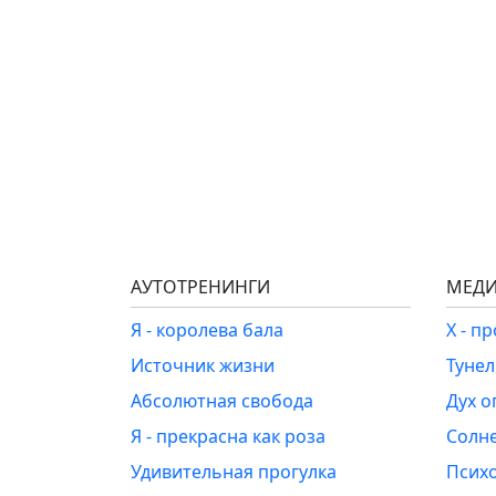
АУТОТРЕНИНГИ
МЕДИ
Я - королева бала
Х - п
Источник жизни
Туне
Абсолютная свобода
Дух о
Я - прекрасна как роза
Солн
Удивительная прогулка
Псих