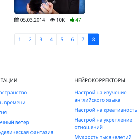
05.03.2014
10K
47
1
2
3
4
5
6
7
8
ТАЦИИ
НЕЙРОКОРРЕКТОРЫ
ространство
Настрой на изучение
английского языка
ль времени
Настрой на креативность
гня
Настрой на укрепление
ечный ветер
отношений
оделическая фантазия
Мудрость тысячелетий