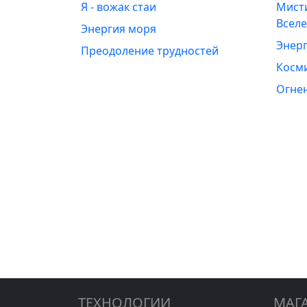
Я - вожак стаи
Мист
Всел
Энергия моря
Энерг
Преодоление трудностей
Косм
Огне
ТЕХНОЛОГИИ
МАГ