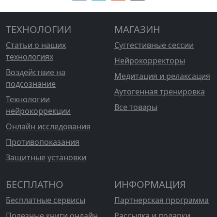
ТЕХНОЛОГИИ
МАГАЗИН
Статьи о наших
Суггестивные сессии
технологиях
Нейрокорректоры
Воздействие на
Медитация и релаксация
подсознание
Аутогенная тренировка
Технологии
Все товары
нейрокоррекции
Онлайн исследования
Противопоказания
Защитные установки
БЕСПЛАТНО
ИНФОРМАЦИЯ
Бесплатные сервисы
Партнерская программа
Полезные книги онлайн
Рассылка и подарки