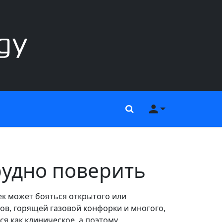
Поиск
Меню пользов
рудно поверить
ек может бояться открытого или
нов, горящей газовой конфорки и многого,
ся как клиническое, а поэтому