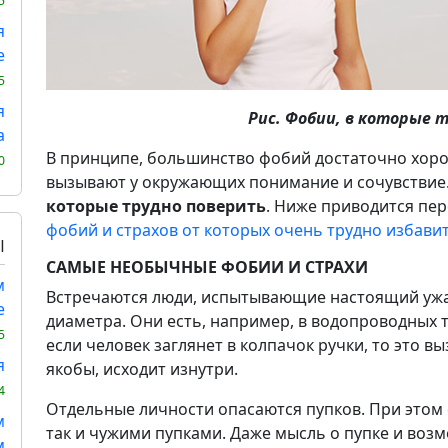
5
я
е
5
я
Рис. Фобии, в которые 
а
В принципе, большинство фобий достаточно хор
0
вызывают у окружающих понимание и сочувствие
которые трудно поверить
. Ниже приводится пе
фобий и страхов от которых очень трудно избави
Ы
САМЫЕ НЕОБЫЧНЫЕ ФОБИИ И СТРАХИ
м
Встречаются люди, испытывающие настоящий ужа
е
диаметра. Они есть, например, в водопроводных т
5
если человек заглянет в колпачок ручки, то это вы
я
якобы, исходит изнутри.
4
Отдельные личности опасаются пупков. При этом 
м
так и чужими пупками. Даже мысль о пупке и воз
м