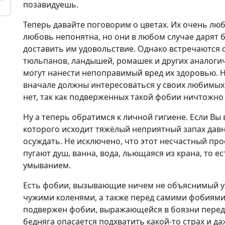
позавидуешь.
Теперь давайте поговорим о цветах. Их очень л
любовь непонятна, но они в любом случае дарят 
доставить им удовольствие. Однако встречаются 
тюльпанов, ландышей, ромашек и других аналогич
могут нанести непоправимый вред их здоровью. Н
вначале должны интересоваться у своих любимых,
нет, так как подверженных такой фобии ничтожно
Ну а теперь обратимся к личной гигиене. Если Вы
которого исходит тяжёлый неприятный запах давно
осуждать. Не исключено, что этот несчастный про
пугают душ, ванна, вода, льющаяся из крана, то ес
умыванием.
Есть фобии, вызывающие ничем не объяснимый уж
чужими коленями, а также перед самими фобиями.
подвержен фобии, выражающейся в боязни перед
бедняга опасается подхватить какой-то страх и да