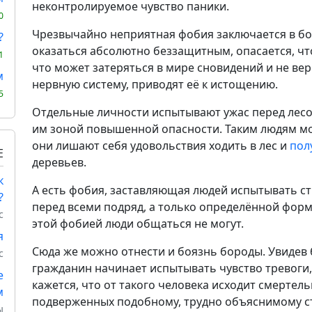
неконтролируемое чувство паники.
0
Чрезвычайно неприятная фобия заключается в боя
?
оказаться абсолютно беззащитным, опасается, что
1
что может затеряться в мире сновидений и не ве
м
нервную систему, приводят её к истощению.
5
Отдельные личности испытывают ужас перед лесо
им зоной повышенной опасности. Таким людям мо
они лишают себя удовольствия ходить в лес и
пол
Е
деревьев.
к
А есть фобия, заставляющая людей испытывать ст
?
перед всеми подряд, а только определённой фор
с
этой фобией люди общаться не могут.
я
Сюда же можно отнести и боязнь бороды. Увидев 
с
гражданин начинает испытывать чувство тревоги, 
е
кажется, что от такого человека исходит смертель
м
подверженных подобному, трудно объяснимому стр
ы