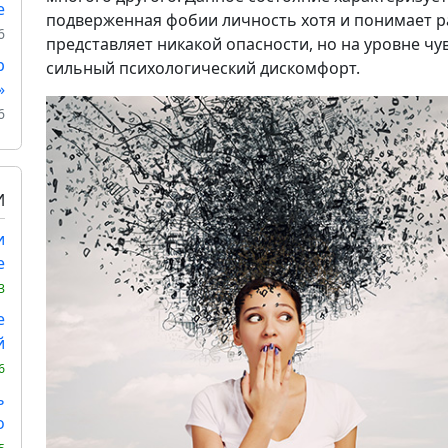
е
подверженная фобии личность хотя и понимает ра
6
представляет никакой опасности, но на уровне чу
р
сильный психологический дискомфорт.
»
6
И
и
е
3
е
й
6
ь
о