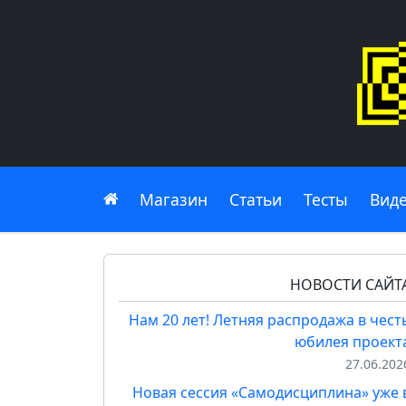
Главная
Магазин
Статьи
Тесты
Вид
НОВОСТИ САЙТ
Нам 20 лет! Летняя распродажа в чест
юбилея проект
27.06.202
Новая сессия «Самодисциплина» уже 