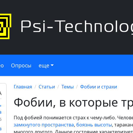
ео
Опросы
еще
Главная
Статьи
Темы
Фобии и страхи
А
Фобии, в которые т
ь
а
Под фобией понимается страх к чему-либо. Челов
6
замкнутого пространства
,
боязнь высоты
, тарака
в
многого другого. Данное состояние характеризует