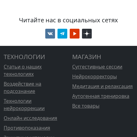
Читайте нас в социальных сетях
ТЕХНОЛОГИИ
МАГАЗИН
Статьи о наших
Суггестивные сессии
технологиях
Нейрокорректоры
Воздействие на
Медитация и релаксация
подсознание
Аутогенная тренировка
Технологии
Все товары
нейрокоррекции
Онлайн исследования
Противопоказания