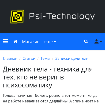
Меню сайта
Главная
Поиск
Ме
Магазин
еще
Главная
Статьи
Темы
Записки целителя
Дневник тела - техника для
тех, кто не верит в
психосоматику
Голова начинает болеть ровно в тот момент, когда
на работе наваливаются дедлайны. А спина ноет не