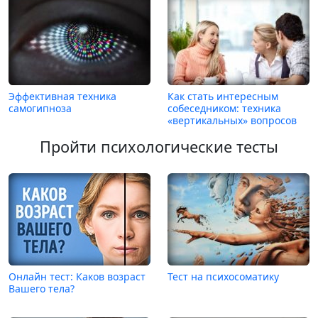
Эффективная техника
Как стать интересным
самогипноза
собеседником: техника
«вертикальных» вопросов
Пройти психологические тесты
Онлайн тест: Каков возраст
Тест на психосоматику
Вашего тела?