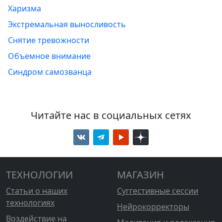
Харизма
Экстремальная выносливость
Снятие тревожности
Объемное внимание
Синдром самозванца
Читайте нас в социальных сетях
ТЕХНОЛОГИИ
МАГАЗИН
Статьи о наших
Суггестивные сессии
технологиях
Нейрокорректоры
Воздействие на