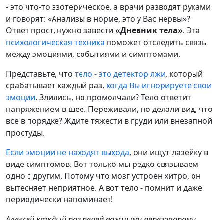
- это что-то эзотерическое, а врачи разводят руками
и говорят: «Анализы в норме, это у Вас нервы»?
Ответ прост, нужно завести
«Дневник тела»
. Эта
психологическая техника
поможет отследить связь
между эмоциями, событиями и симптомами.
Представьте, что
тело - это детектор лжи
, который
срабатывает каждый раз,
когда Вы игнорируете свои
эмоции
. Злились, но промолчали? Тело ответит
напряжением в шее. Переживали, но делали вид, что
всё в порядке? Ждите тяжести в груди или внезапной
простуды.
Если эмоции не находят выхода
, они ищут лазейку в
виде симптомов. Вот только мы редко связываем
одно с другим. Потому что мозг устроен хитро, он
вытесняет неприятное. А вот тело - помнит и даже
периодически напоминает!
Алексей каждый раз перед важными переговорами