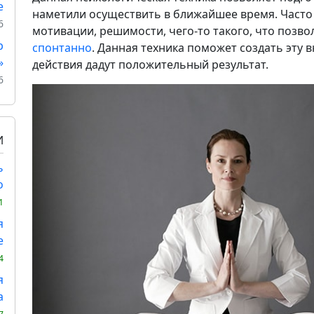
е
наметили осуществить в ближайшее время. Часто 
6
мотивации, решимости, чего-то такого, что позв
р
спонтанно
. Данная техника поможет создать эту 
»
действия дадут положительный результат.
6
И
ь
о
1
я
е
4
я
а