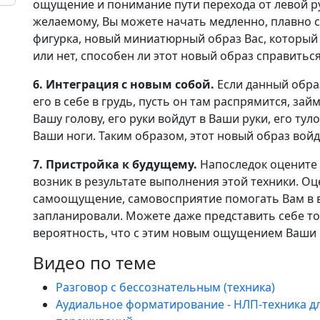
ощущение и понимание пути перехода от левой ру
желаемому, Вы можете начать медленно, плавно с
фигурка, новый миниатюрный образ Вас, который 
или нет, способен ли этот новый образ справиться
6. Интеграция с новым собой.
Если данный образ
его в себе в грудь, пусть он там распрямится, зай
Вашу голову, его руки войдут в Ваши руки, его тул
Ваши ноги. Таким образом, этот новый образ войде
7. Пристройка к будущему.
Напоследок оцените 
возник в результате выполнения этой техники. Оце
самоощущение, самовосприятие помогать Вам в в
запланировали. Можете даже представить себе то,
вероятность, что с этим новым ощущением Ваши 
Видео по теме
Разговор с бессознательным (техника)
Аудиальное форматирование - НЛП-техника дл