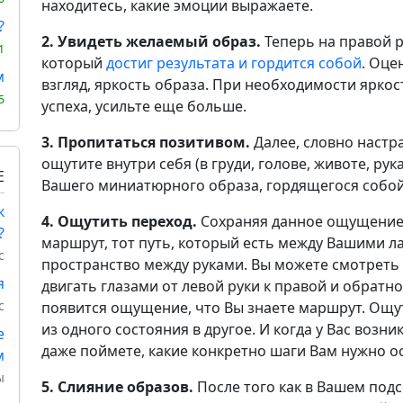
находитесь, какие эмоции выражаете.
?
2. Увидеть желаемый образ.
Теперь на правой р
1
который
достиг результата и гордится собой
. Оце
м
взгляд, яркость образа. При необходимости яркос
5
успеха, усильте еще больше.
3. Пропитаться позитивом.
Далее, словно настр
ощутите внутри себя (в груди, голове, животе, рука
Е
Вашего миниатюрного образа, гордящегося собой и
к
4. Ощутить переход.
Сохраняя данное ощущение в
?
маршрут, тот путь, который есть между Вашими л
с
пространство между руками. Вы можете смотреть
я
двигать глазами от левой руки к правой и обратно 
с
появится ощущение, что Вы знаете маршрут. Ощут
из одного состояния в другое. И когда у Вас возн
е
даже поймете, какие конкретно шаги Вам нужно о
м
ы
5. Слияние образов.
После того как в Вашем под