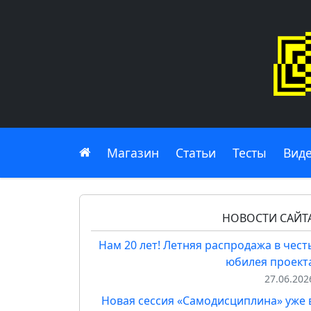
Главная
Магазин
Статьи
Тесты
Вид
НОВОСТИ САЙТ
Нам 20 лет! Летняя распродажа в чест
юбилея проект
27.06.202
Новая сессия «Самодисциплина» уже 