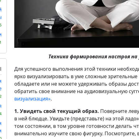
7
й
ы
5
и
1
Техника формирования настроя на 
Ы
Для успешного выполнения этой техники необход
ярко визуализировать в уме сложные зрительные 
м
обладаете или не можете удерживать образы дос
е
обратить свое внимание на аудиовизуальную суг
2
визуализация»
.
я
1. Увидеть свой текущий образ.
Поверните левую
4
в ней блюдце. Увидьте (представьте) на этой лад
м
том состоянии, в том уровне готовности делать чт
м
внимательно изучите свою фигурку. Посмотрите, в
0