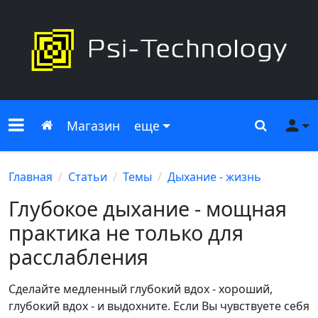
Меню сайта
Главная
Поиск
Ме
Магазин
еще
Главная
Статьи
Темы
Дыхание - жизнь
Глубокое дыхание - мощная
практика не только для
расслабления
Сделайте медленный глубокий вдох - хороший,
глубокий вдох - и выдохните. Если Вы чувствуете себя