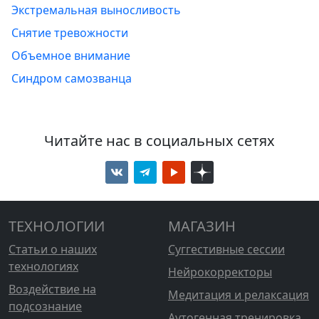
Экстремальная выносливость
Снятие тревожности
Объемное внимание
Синдром самозванца
Читайте нас в социальных сетях
ТЕХНОЛОГИИ
МАГАЗИН
Статьи о наших
Суггестивные сессии
технологиях
Нейрокорректоры
Воздействие на
Медитация и релаксация
подсознание
Аутогенная тренировка