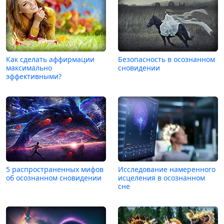
Как сделать аффирмации
Безопасность в осознанном
максимально
сновидении
эффективными?
5 распространенных мифов
Исследование намеренного
об осознанном сновидении
исцеления в осознанном
сне