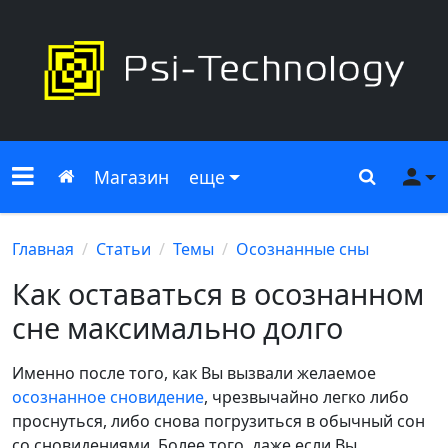
Меню сайта
Главная
Поиск
Ме
Магазин
еще
Главная
Статьи
Темы
Осознанные сны
Как оставаться в осознанном
сне максимально долго
Именно после того, как Вы вызвали желаемое
осознанное сновидение
, чрезвычайно легко либо
проснуться, либо снова погрузиться в обычный сон
со сновидениями. Более того, даже если Вы