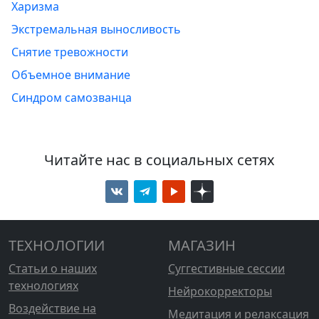
Харизма
Экстремальная выносливость
Снятие тревожности
Объемное внимание
Синдром самозванца
Читайте нас в социальных сетях
ТЕХНОЛОГИИ
МАГАЗИН
Статьи о наших
Суггестивные сессии
технологиях
Нейрокорректоры
Воздействие на
Медитация и релаксация