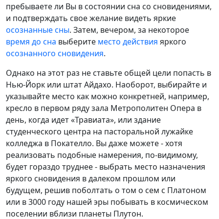
пребываете ли Вы в состоянии сна со сновидениями,
и подтверждать свое желание видеть яркие
осознанные сны
. Затем, вечером, за некоторое
время до сна
выберите
место действия
яркого
осознанного сновидения
.
Однако на этот раз не ставьте общей цели попасть в
Нью-Йорк или штат Айдахо. Наоборот, выбирайте и
указывайте место как можно конкретней, например,
кресло в первом ряду зала Метрополитен Опера в
день, когда идет «Травиата», или здание
студенческого центра на пасторальной лужайке
колледжа в Покателло. Вы даже можете - хотя
реализовать подобные намерения, по-видимому,
будет гораздо труднее - выбрать место назначения
яркого сновидения в далеком прошлом или
будущем, решив поболтать о том о сем с Платоном
или в 3000 году нашей эры побывать в космическом
поселении вблизи планеты Плутон.