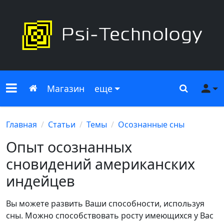
Меню сайта
Главная
Поиск
Ме
Магазин
еще
Главная
Статьи
Темы
Осознанные сны
Опыт осознанных
сновидений американских
индейцев
Вы можете развить Ваши способности, используя
сны. Можно способствовать росту имеющихся у Вас