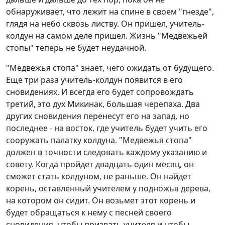
обнаруживает, что лежит на спине в своем "гнезде",
глядя на небо сквозь листву. Он пришел, учитель-
колдун на самом деле пришел. Жизнь "Медвежьей
стопы" теперь не будет неудачной.
"Медвежья стопа" знает, чего ожидать от будущего.
Еще три раза учитель-колдун появится в его
сновидениях. И всегда его будет сопровождать
третий, это дух Микинак, большая черепаха. Два
других сновидения перенесут его на запад, но
последнее - на восток, где учитель будет учить его
сооружать палатку колдуна. "Медвежья стопа"
должен в точности следовать каждому указанию и
совету. Когда пройдет двадцать один месяц, он
сможет стать колдуном, не раньше. Он найдет
корень, оставленный учителем у подножья дерева,
на котором он сидит. Он возьмет этот корень и
будет обращаться к нему с песней своего
сновидения, чтобы призвать учителя и чтобы