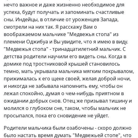
нечто важное и даже жизненно необходимое для
успеха, будут получать и запоминать счастливые
сны. Индейцы, в отличие от уроженцев Запада,
смотрели на них так. Я расскажу Вам о
воображаемом мальчике "Медвежья стопа" из
племени Оджибуа и Вы увидите, что я имею в виду.
"Медвежья стопа" - тринадцатилетний мальчик. С
детства родители научили его видеть сны. Когда в
домике под тростниковой крышей становилось
темно, мать укрывала мальчика мягким покрывалом,
прижималась к его щеке своей, желая доброй ночи,
и никогда не забывала напомнить ему, чтобы он
лежал спокойно, думая о чем-нибудь приятном в
ожидании добрых снов. Отец же призывал тишину и
молился о глубоком сне, таком, чтобы мальчик не
просыпался, пока его сновидение не уйдет.
Родители мальчика были озабочены - скоро должно
было настать время думать "Медвежьей стопе", что