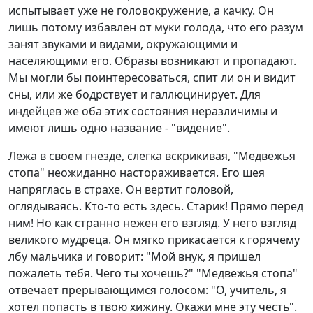
испытывает уже не головокружение, а качку. Он
лишь потому избавлен от муки голода, что его разум
занят звуками и видами, окружающими и
населяющими его. Образы возникают и пропадают.
Мы могли бы поинтересоваться, спит ли он и видит
сны, или же бодрствует и галлюцинирует. Для
индейцев же оба этих состояния неразличимы и
имеют лишь одно название - "видение".
Лежа в своем гнезде, слегка вскрикивая, "Медвежья
стопа" неожиданно настораживается. Его шея
напряглась в страхе. Он вертит головой,
оглядываясь. Кто-то есть здесь. Старик! Прямо перед
ним! Но как странно нежен его взгляд. У него взгляд
великого мудреца. Он мягко прикасается к горячему
лбу мальчика и говорит: "Мой внук, я пришел
пожалеть тебя. Чего ты хочешь?" "Медвежья стопа"
отвечает прерывающимся голосом: "О, учитель, я
хотел попасть в твою хижину. Окажи мне эту честь".