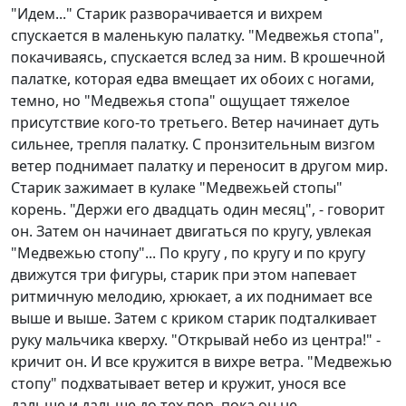
"Идем..." Старик разворачивается и вихрем
спускается в маленькую палатку. "Медвежья стопа",
покачиваясь, спускается вслед за ним. В крошечной
палатке, которая едва вмещает их обоих с ногами,
темно, но "Медвежья стопа" ощущает тяжелое
присутствие кого-то третьего. Ветер начинает дуть
сильнее, трепля палатку. С пронзительным визгом
ветер поднимает палатку и переносит в другом мир.
Старик зажимает в кулаке "Медвежьей стопы"
корень. "Держи его двадцать один месяц", - говорит
он. Затем он начинает двигаться по кругу, увлекая
"Медвежью стопу"... По кругу , по кругу и по кругу
движутся три фигуры, старик при этом напевает
ритмичную мелодию, хрюкает, а их поднимает все
выше и выше. Затем с криком старик подталкивает
руку мальчика кверху. "Открывай небо из центра!" -
кричит он. И все кружится в вихре ветра. "Медвежью
стопу" подхватывает ветер и кружит, унося все
дальше и дальше до тех пор, пока он не