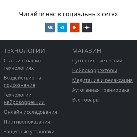
Читайте нас в социальных сетях
ТЕХНОЛОГИИ
МАГАЗИН
Статьи о наших
Суггестивные сессии
технологиях
Нейрокорректоры
Воздействие на
Медитация и релаксация
подсознание
Аутогенная тренировка
Технологии
Все товары
нейрокоррекции
Онлайн исследования
Противопоказания
Защитные установки