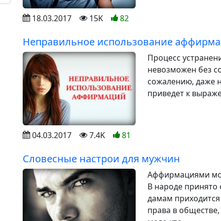
18.03.2017
15K
82
Неправильное использование аффирма
Процесс устране
невозможен без с
сожалению, даже 
приведет к выраже
04.03.2017
7.4K
81
Словесные настрои для мужчин
Аффирмациями мо
В народе принято 
дамам приходится 
права в обществе,