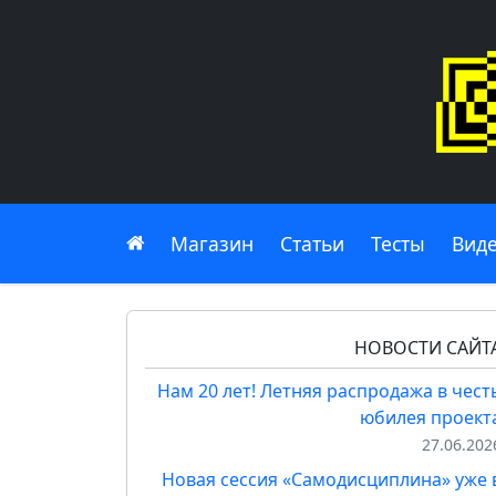
Главная
Магазин
Статьи
Тесты
Вид
НОВОСТИ САЙТ
Нам 20 лет! Летняя распродажа в чест
юбилея проект
27.06.202
Новая сессия «Самодисциплина» уже 