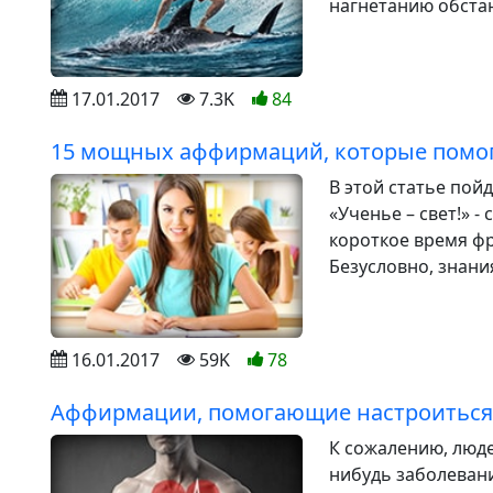
нагнетанию обстано
17.01.2017
7.3K
84
15 мощных аффирмаций, которые помог
В этой статье пой
«Ученье – свет!» -
короткое время фр
Безусловно, знани
16.01.2017
59K
78
Аффирмации, помогающие настроиться
К сожалению, люде
нибудь заболевани