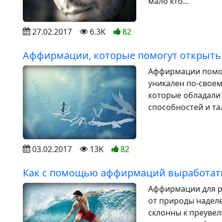
мало кто...
27.02.2017
6.3K
82
Аффирмации, которые помогут открыть 
Аффирмации помог
уникален по-своем
которые обладали
способностей и тал
03.02.2017
13K
82
Как с помощью аффирмаций выработат
Аффирмации для р
от природы надел
склонны к преуве