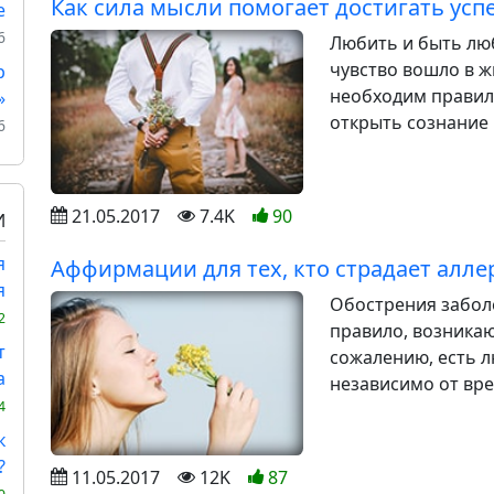
Как сила мысли помогает достигать усп
е
6
Любить и быть лю
чувство вошло в ж
р
необходим правил
»
открыть сознание 
6
21.05.2017
7.4K
90
И
я
Аффирмации для тех, кто страдает алле
я
Обострения заболе
2
правило, возникаю
т
сожалению, есть 
а
независимо от врем
4
к
?
11.05.2017
12K
87