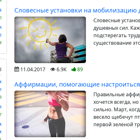
9
Словесные установки на мобилизацию
а
0
Словесные устано
и
душевных сил. Каж
е
подстерегать труд
существование это
8
Ы
11.04.2017
6.9K
89
м
Аффирмации, помогающие настроиться
е
Правильные аффир
3
хочется всегда, н
я
сильно. Март, ког
7
весело щебечут пт
м
первой зеленой тр
м
1