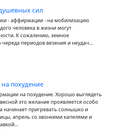
 душевных сил
вки - аффирмации - на мобилизацию
дого человека в жизни могут
ности. К сожалению, земное
 череда периодов везения и неудач...
 на похудение
мации на похудение. Хорошо выглядеть
о весной это желание проявляется особо
да начинает пригревать солнышко и
ицы, апрель со звонкими капелями и
авкой...