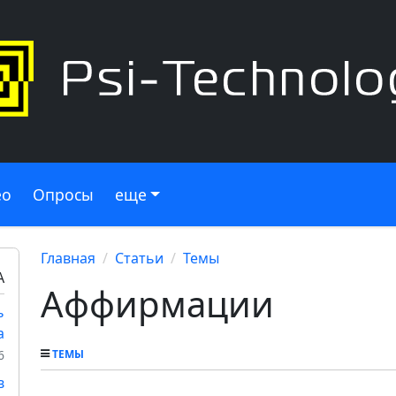
ео
Опросы
еще
Главная
Статьи
Темы
А
Аффирмации
ь
а
6
ТЕМЫ
в