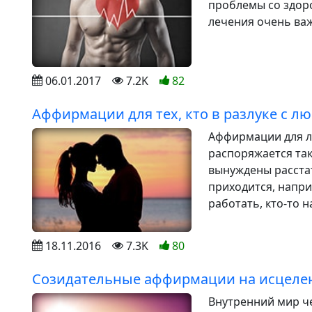
проблемы со здоро
лечения очень важ
06.01.2017
7.2K
82
Аффирмации для тех, кто в разлуке с 
Аффирмации для лю
распоряжается та
вынуждены расста
приходится, напри
работать, кто-то на
18.11.2016
7.3K
80
Созидательные аффирмации на исцелен
Внутренний мир ч