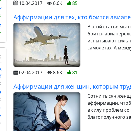
10.04.2017
6.6K
85
?
Аффирмации для тех, кто боится авиап
2
м
В этой статье мы 
7
боится авиапереле
испытывают сильн
самолетах. А между
Е
к
02.04.2017
8.6K
81
?
с
Аффирмации для женщин, которым тру
я
Сотни тысяч женщ
с
аффирмации, чтоб
е
в силу проблем со
м
благополучного за
ы