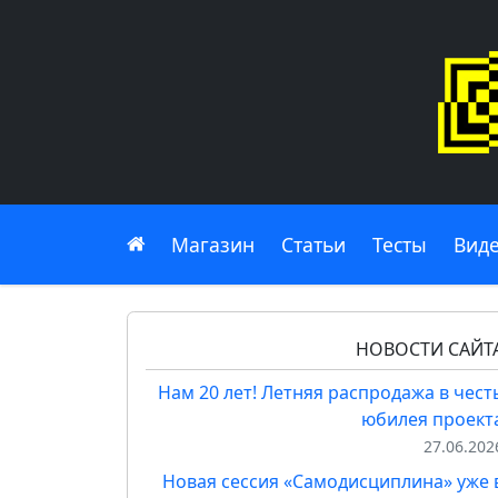
Главная
Магазин
Статьи
Тесты
Вид
НОВОСТИ САЙТ
Нам 20 лет! Летняя распродажа в чест
юбилея проект
27.06.202
Новая сессия «Самодисциплина» уже 