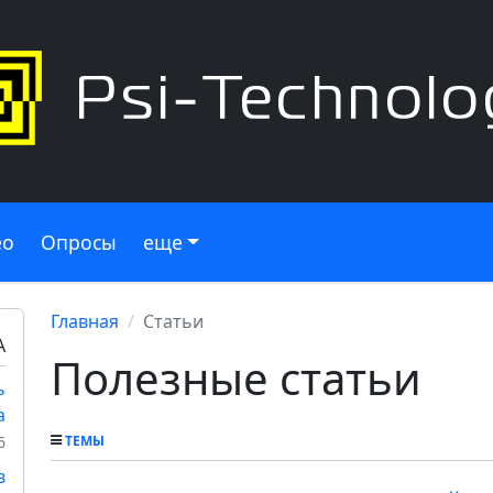
ео
Опросы
еще
Главная
Статьи
А
Полезные статьи
ь
а
6
ТЕМЫ
в