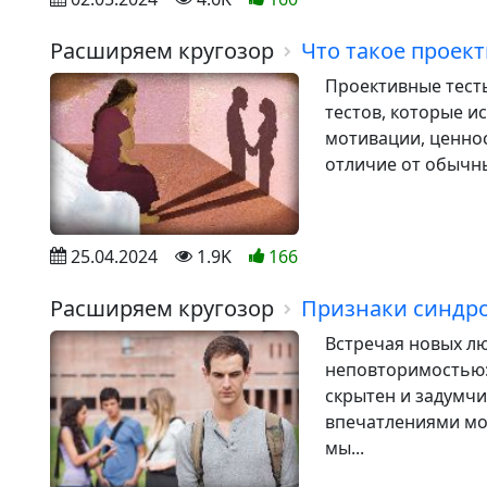
Расширяем кругозор
Что такое проек
Проективные тест
тестов, которые и
мотивации, ценнос
отличие от обычны
25.04.2024
1.9K
166
Расширяем кругозор
Признаки синдро
Встречая новых лю
неповторимостью:
скрытен и задумчи
впечатлениями мо
мы...