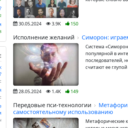
?
2
30.05.2024
3.9K
150
м
8
Исполнение желаний
Симорон: играе
Система «Симорон»
популярной в инт
Е
последователей, н
к
считают ее глупой 
?
с
я
28.05.2024
1.4K
149
с
Передовые пси-технологии
Метафорич
е
самостоятельному использованию
м
ы
Метафорические ка