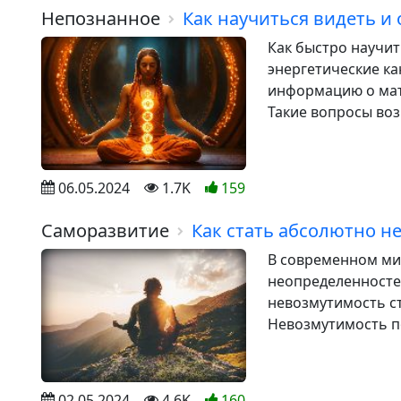
Непознанное
Как научиться видеть и
Как быстро научит
энергетические ка
информацию о мат
Такие вопросы возн
06.05.2024
1.7K
159
Саморазвитие
Как стать абсолютно 
В современном ми
неопределенносте
невозмутимость с
Невозмутимость по
02.05.2024
4.6K
160