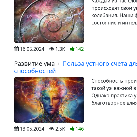
Каждый из нас сло
происходят свои 
колебания. Наши 
состояние и интел
16.05.2024
1.3K
142
Развитие ума
Польза устного счета д
способностей
Способность прои
такой уж важной в
Однако практика у
благотворное влия
13.05.2024
2.5K
146