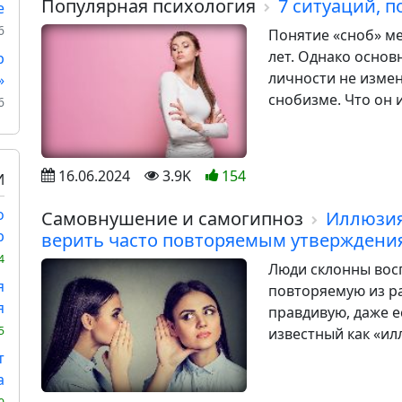
Популярная психология
7 ситуаций, 
е
6
Понятие «сноб» ме
лет. Однако основ
р
личности не измен
»
снобизме. Что он и
6
16.06.2024
3.9K
154
И
о
Самовнушение и самогипноз
Иллюзия
р
верить часто повторяемым утверждени
4
Люди склонны во
я
повторяемую из ра
я
правдивую, даже ес
5
известный как «ил
т
а