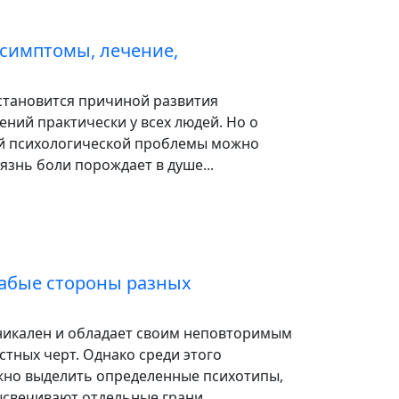
 симптомы, лечение,
становится причиной развития
ний практически у всех людей. Но о
й психологической проблемы можно
оязнь боли порождает в душе...
абые стороны разных
никален и обладает своим неповторимым
тных черт. Однако среди этого
но выделить определенные психотипы,
свечивают отдельные грани...