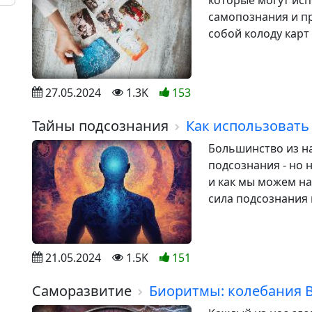
которые могут исп
самопознания и п
собой колоду карт
27.05.2024
1.3K
153
Тайны подсознания
Как использовать
Большинство из н
подсознания - но н
и как мы можем на
сила подсознания 
21.05.2024
1.5K
151
Саморазвитие
Биоритмы: колебания В