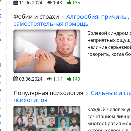
9
11.06.2024
1.4K
135
к
Фобии и страхи
Алгофобия: причины,
?
самостоятельная помощь
4
а
Болевой синдром 
неприятных ощуще
1
наличие серьезно
говорить, когда б
Ы
м
03.06.2024
1.1K
149
е
6
Популярная психология
Сильные и сл
психотипов
я
8
Каждый человек у
м
сочетанием личнос
м
многообразия мож
которые словно вы
1