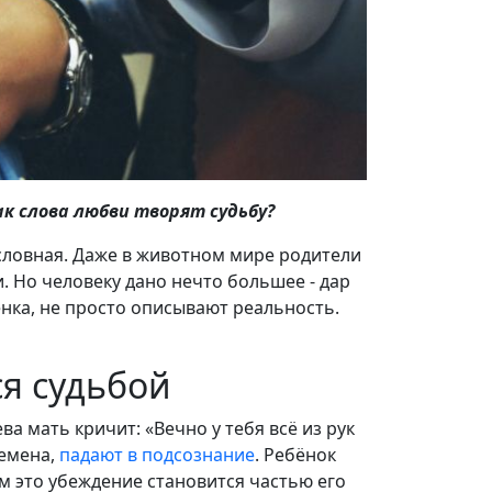
ак слова любви творят судьбу?
условная. Даже в животном мире родители
 Но человеку дано нечто большее - дар
ёнка, не просто описывают реальность.
ся судьбой
ва мать кричит: «Вечно у тебя всё из рук
семена,
падают в подсознание
. Ребёнок
м это убеждение становится частью его