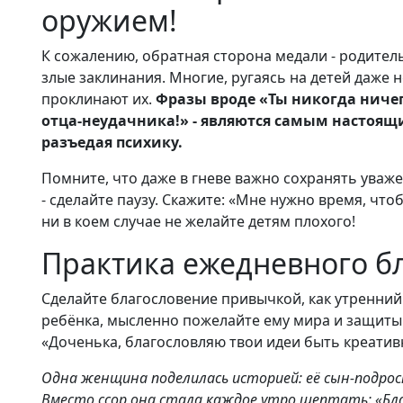
оружием!
К сожалению, обратная сторона медали - родитель
злые заклинания. Многие, ругаясь на детей даже 
проклинают их.
Фразы вроде «Ты никогда ничег
отца-неудачника!» - являются самым настоящи
разъедая психику.
Помните, что даже в гневе важно сохранять уваж
- сделайте паузу. Скажите: «Мне нужно время, чт
ни в коем случае не желайте детям плохого!
Практика ежедневного б
Сделайте благословение привычкой, как утренний 
ребёнка, мысленно пожелайте ему мира и защиты. 
«Доченька, благословляю твои идеи быть креати
Одна женщина поделилась историей: её сын-подрос
Вместо ссор она стала каждое утро шептать: «Бл