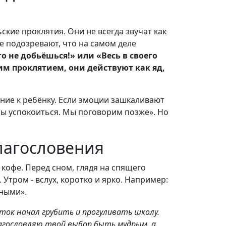
ские проклятия. Они не всегда звучат как
не подозревают, что на самом деле
о не добьёшься!» или «Весь в своего
м проклятием, они действуют как яд,
ение к ребёнку. Если эмоции зашкаливают
обы успокоиться. Мы поговорим позже». Но
лагословения
кофе. Перед сном, глядя на спящего
Утром - вслух, коротко и ярко. Например:
вными».
ток начал грубить и прогуливать школу.
агословляю твой выбор быть мудрым, а