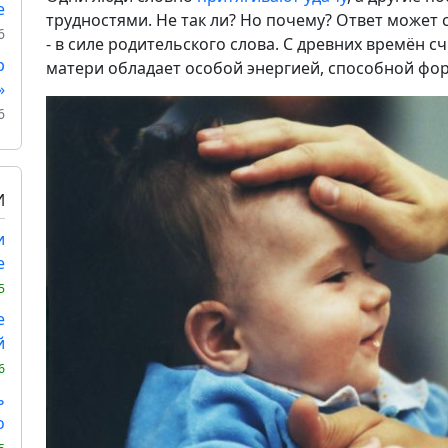
е
трудностями. Не так ли? Но почему? Ответ может 
6
- в силе родительского слова. С древних времён с
р
матери обладает особой энергией, способной фо
»
6
И
и
е
5
е
й
6
ь
о