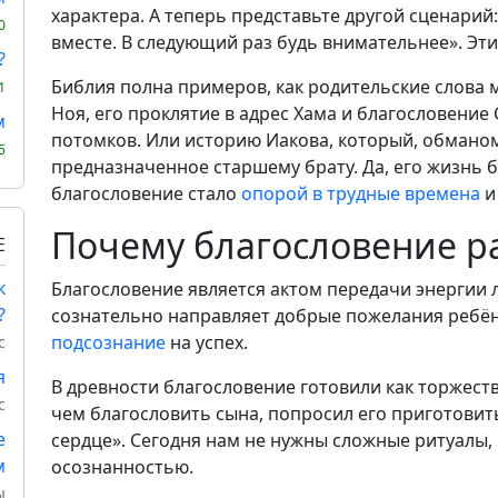
характера. А теперь представьте другой сценарий
0
вместе. В следующий раз будь внимательнее». Эти
?
Библия полна примеров, как родительские слова 
1
Ноя, его проклятие в адрес Хама и благословение
м
потомков. Или историю Иакова, который, обманом
5
предназначенное старшему брату. Да, его жизнь 
благословение стало
опорой в трудные времена
и
Почему благословение р
Е
к
Благословение является актом передачи энергии 
?
сознательно направляет добрые пожелания ребён
подсознание
на успех.
с
я
В древности благословение готовили как торжест
с
чем благословить сына, попросил его приготови
е
сердце». Сегодня нам не нужны сложные ритуалы, 
м
осознанностью.
ы