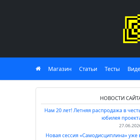
Главная
Магазин
Статьи
Тесты
Вид
НОВОСТИ САЙТ
Нам 20 лет! Летняя распродажа в чест
юбилея проект
27.06.202
Новая сессия «Самодисциплина» уже 