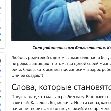
5
я
е
5
я
а
1
Сила родительского благословения. К
Любовь родителей к детям - самая сильная и без
Ы
не редко защищают потомство ценой своей жизни.
речи. Слова, которые мы произносим в адрес реб
м
Они её создают!
е
5
Слова, которые становят
я
Представьте, что малыш разбил вазу. В порыве гне
5
валится!» Казалось бы, мелочь. Но эти слова, как 
м
начинает верить, что он неуклюжий, и со времене
м