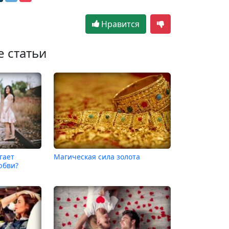
Нравится
е статьи
гает
Магическая сила золота
юбви?