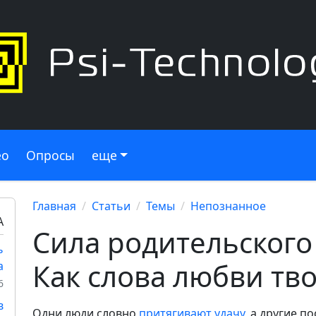
ео
Опросы
еще
Главная
Статьи
Темы
Непознанное
А
Сила родительского
ь
Как слова любви тво
а
6
в
Одни люди словно
притягивают удачу
, а другие 