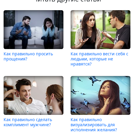
Как правильно просить
Как правильно вести себя с
прощения?
людьми, которые не
нравятся?
Как правильно сделать
Как правильно
комплимент мужчине?
визуализировать для
исполнения желания?