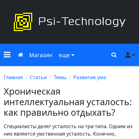
Меню сайта
Главная
Поиск
Ме
Магазин
еще
Главная
Статьи
Темы
Развитие ума
Хроническая
интеллектуальная усталость:
как правильно отдыхать?
Специалисты делят усталость на три типа. Одним из
них является умственная усталость. Конечно,