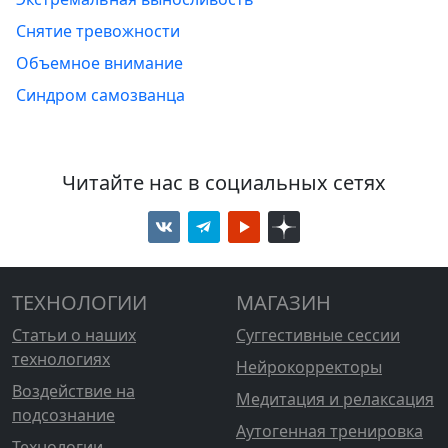
Снятие тревожности
Объемное внимание
Синдром самозванца
Читайте нас в социальных сетях
ТЕХНОЛОГИИ
МАГАЗИН
Статьи о наших
Суггестивные сессии
технологиях
Нейрокорректоры
Воздействие на
Медитация и релаксация
подсознание
Аутогенная тренировка
Технологии