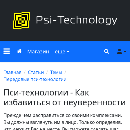
Меню сайта
Главная
Поиск
Ме
Магазин
еще
Главная
Статьи
Темы
Передовые пси-технологии
Пси-технологии - Как
избавиться от неуверенности
Прежде чем расправиться со своими комплексами,
Вы должны взглянуть им в лицо. Только определив,
что держит Вас на месте, Вы сможете сделать шаг