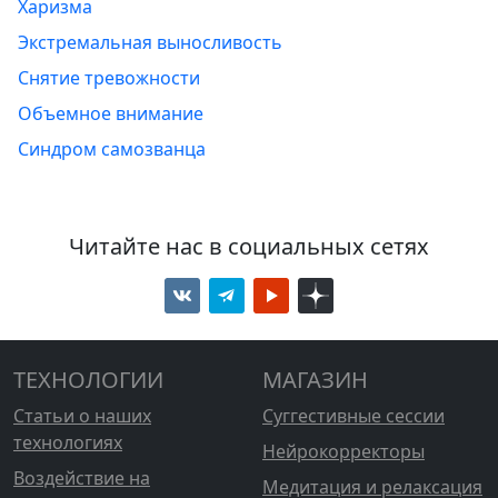
Харизма
Экстремальная выносливость
Снятие тревожности
Объемное внимание
Синдром самозванца
Читайте нас в социальных сетях
ТЕХНОЛОГИИ
МАГАЗИН
Статьи о наших
Суггестивные сессии
технологиях
Нейрокорректоры
Воздействие на
Медитация и релаксация