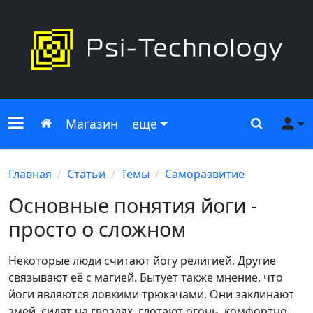
Меню сайта
Главная
Поиск
Ме
Магазин
еще
Главная
Статьи
Темы
Саморазвитие
Основные понятия йоги -
просто о сложном
Некоторые люди считают йогу религией. Другие
связывают её с магией. Бытует также мнение, что
йоги являются ловкими трюкачами. Они заклинают
змей, сидят на гвоздях, глотают огонь, комфортно