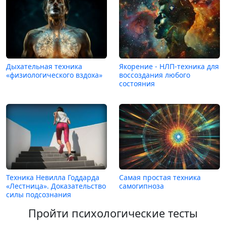
Дыхательная техника
Якорение - НЛП-техника для
«физиологического вздоха»
воссоздания любого
состояния
Техника Невилла Годдарда
Самая простая техника
«Лестница». Доказательство
самогипноза
силы подсознания
Пройти психологические тесты