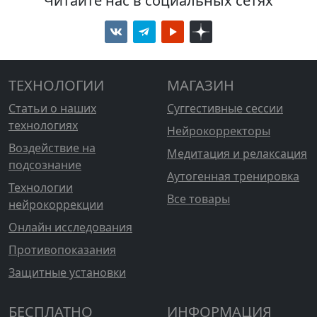
Читайте нас в социальных сетях
ТЕХНОЛОГИИ
МАГАЗИН
Статьи о наших
Суггестивные сессии
технологиях
Нейрокорректоры
Воздействие на
Медитация и релаксация
подсознание
Аутогенная тренировка
Технологии
Все товары
нейрокоррекции
Онлайн исследования
Противопоказания
Защитные установки
БЕСПЛАТНО
ИНФОРМАЦИЯ