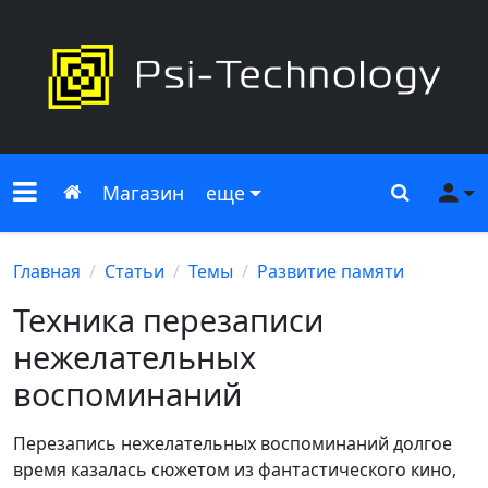
Меню сайта
Главная
Поиск
Ме
Магазин
еще
Главная
Статьи
Темы
Развитие памяти
Техника перезаписи
нежелательных
воспоминаний
Перезапись нежелательных воспоминаний долгое
время казалась сюжетом из фантастического кино,