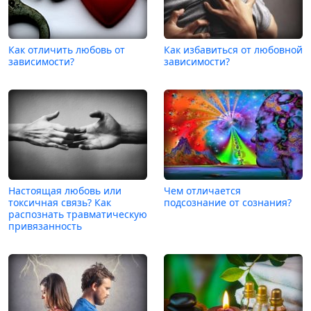
Как отличить любовь от
Как избавиться от любовной
зависимости?
зависимости?
Настоящая любовь или
Чем отличается
токсичная связь? Как
подсознание от сознания?
распознать травматическую
привязанность