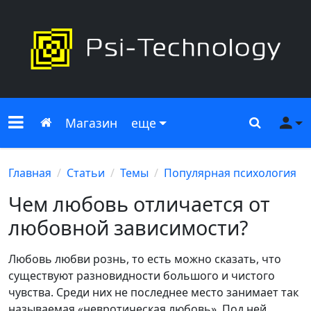
Меню сайта
Главная
Поиск
Ме
Магазин
еще
Главная
Статьи
Темы
Популярная психология
Чем любовь отличается от
любовной зависимости?
Любовь любви рознь, то есть можно сказать, что
существуют разновидности большого и чистого
чувства. Среди них не последнее место занимает так
называемая «невротическая любовь». Под ней