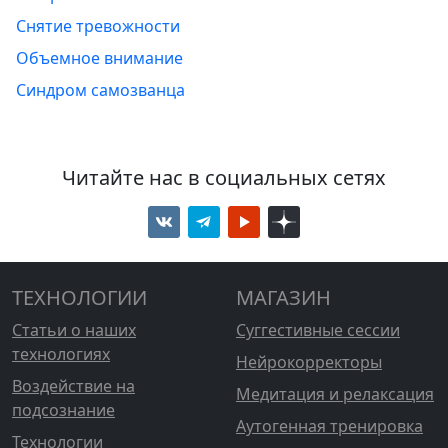
Снятие тревожности
Объемное внимание
Синдром самозванца
Читайте нас в социальных сетях
ТЕХНОЛОГИИ
МАГАЗИН
Статьи о наших
Суггестивные сессии
технологиях
Нейрокорректоры
Воздействие на
Медитация и релаксация
подсознание
Аутогенная тренировка
Технологии