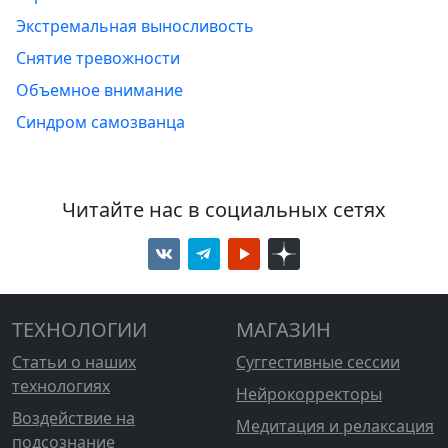
Экстремальная выносливость
Снятие тревожности
Объемное внимание
Синдром самозванца
Читайте нас в социальных сетях
ТЕХНОЛОГИИ
МАГАЗИН
Статьи о наших
Суггестивные сессии
технологиях
Нейрокорректоры
Воздействие на
Медитация и релаксация
подсознание