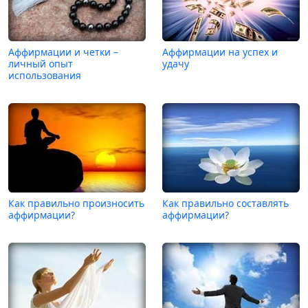
Аффирмации и четки –
Аффирмации на успех и
личный опыт
удачу
использования
Как правильно произносить
Как правильно составлять
аффирмации?
аффирмации?