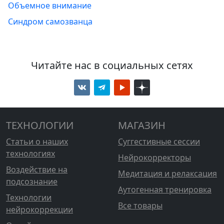
Объемное внимание
Синдром самозванца
Читайте нас в социальных сетях
ТЕХНОЛОГИИ
МАГАЗИН
Статьи о наших
Суггестивные сессии
технологиях
Нейрокорректоры
Воздействие на
Медитация и релаксация
подсознание
Аутогенная тренировка
Технологии
Все товары
нейрокоррекции