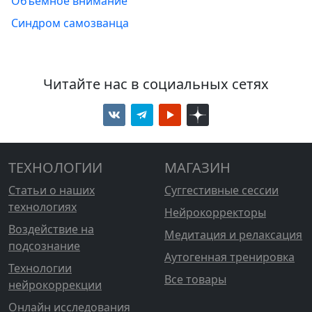
Объемное внимание
Синдром самозванца
Читайте нас в социальных сетях
ТЕХНОЛОГИИ
МАГАЗИН
Статьи о наших
Суггестивные сессии
технологиях
Нейрокорректоры
Воздействие на
Медитация и релаксация
подсознание
Аутогенная тренировка
Технологии
Все товары
нейрокоррекции
Онлайн исследования