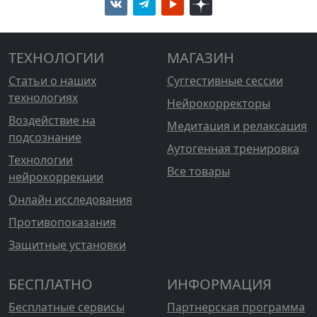
ТЕХНОЛОГИИ
МАГАЗИН
Статьи о наших
Суггестивные сессии
технологиях
Нейрокорректоры
Воздействие на
Медитация и релаксация
подсознание
Аутогенная тренировка
Технологии
Все товары
нейрокоррекции
Онлайн исследования
Противопоказания
Защитные установки
БЕСПЛАТНО
ИНФОРМАЦИЯ
Бесплатные сервисы
Партнерская программа