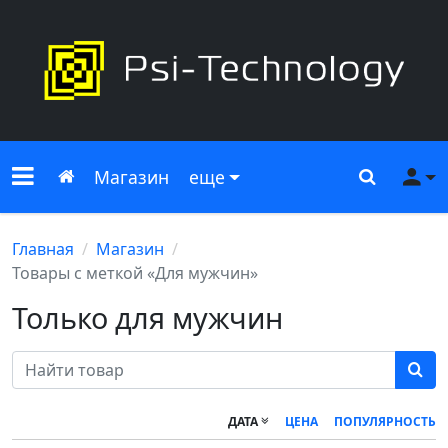
Меню сайта
Главная
Поиск
Ме
Магазин
еще
Главная
Магазин
Товары с меткой «Для мужчин»
Только для мужчин
ДАТА
ЦЕНА
ПОПУЛЯРНОСТЬ