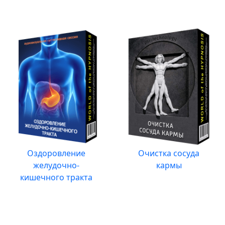
Оздоровление
Очистка сосуда
желудочно-
кармы
кишечного тракта