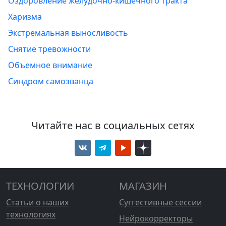
Оздоровление желудочно-кишечного тракта
Харизма
Экстремальная выносливость
Снятие тревожности
Объемное внимание
Синдром самозванца
Читайте нас в социальных сетях
ТЕХНОЛОГИИ
МАГАЗИН
Статьи о наших
Суггестивные сессии
технологиях
Нейрокорректоры