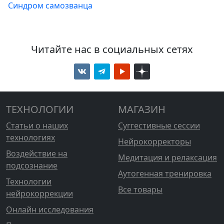
Синдром самозванца
Читайте нас в социальных сетях
ТЕХНОЛОГИИ
МАГАЗИН
Статьи о наших
Суггестивные сессии
технологиях
Нейрокорректоры
Воздействие на
Медитация и релаксация
подсознание
Аутогенная тренировка
Технологии
Все товары
нейрокоррекции
Онлайн исследования