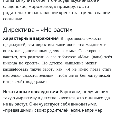
попытке купить себе что-нибудь вкусненькое и
сладенькое, мороженое, к примеру, то это
родительское наставление крепко застряло в вашем
сознании.
Директива – «Не расти»
Характерные выражения
:
В противоположность
предыдущей, эта директива чаще достается младшим и
опять же единственным детям в семье. Со стороны
кажется, что родители о вас заботятся: «Мама (папа) тебя
никогда не бросит». Но детское мышление может
расшифровать такую заботу как: «Я не имею права стать
настолько самостоятельным, чтобы жить без материнской
(отцовской) поддержки».
Негативные последствия
: Взрослым, получившим
такую директиву в детстве, кажется, что они никогда
не вырастут. Они чувствуют себя виноватыми,
«предавшими» своих родителей, если, например,