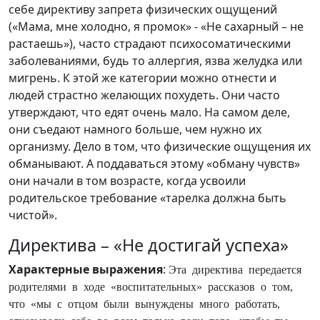
себе директиву запрета физических ощущений
(«Мама, мне холодно, я промок» - «Не сахарный – не
растаешь»), часто страдают психосоматическими
заболеваниями, будь то аллергия, язва желудка или
мигрень. К этой же категории можно отнести и
людей страстно желающих похудеть. Они часто
утверждают, что едят очень мало. На самом деле,
они съедают намного больше, чем нужно их
организму. Дело в том, что физические ощущения их
обманывают. А поддаваться этому «обману чувств»
они начали в том возрасте, когда усвоили
родительское требование «тарелка должна быть
чистой».
Директива – «Не достигай успеха»
Характерные выражения
:
Эта директива передается
родителями в ходе «воспитательных» рассказов о том,
что «мы с отцом были вынуждены много работать,
отказывали себе во всем только ради того, чтобы ты