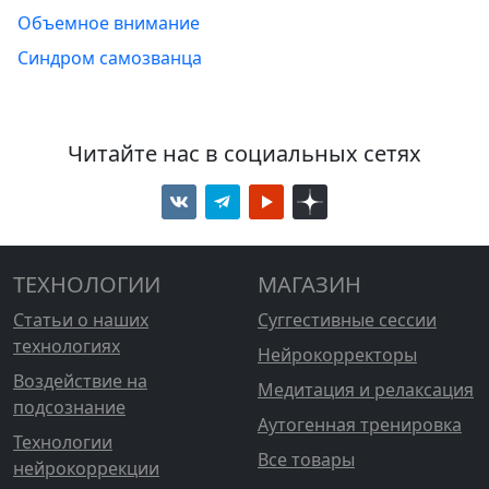
Объемное внимание
Синдром самозванца
Читайте нас в социальных сетях
ТЕХНОЛОГИИ
МАГАЗИН
Статьи о наших
Суггестивные сессии
технологиях
Нейрокорректоры
Воздействие на
Медитация и релаксация
подсознание
Аутогенная тренировка
Технологии
Все товары
нейрокоррекции